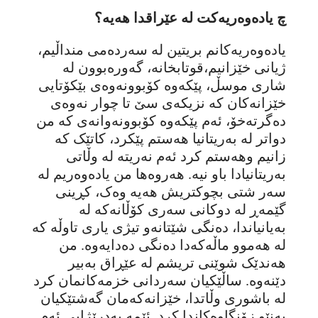
چ یادەوەریەکت لە عێراقدا هەیە؟
یادەوەریەکانم بریتین لە سەردەمی منداڵیم،
ژیانی خێزانیم،قوتابخانە، گەورەبوون لە
شاری موسڵ، پێکەوە کۆبوونەوەی بێکۆتایی
خێزانەکان کە نزیکەی سێ تا چوار نەوەی
دەگرتەخۆ، ئەم پێکەوە کۆبوونەوانەی کە من
دواتر لە بەریتانیا هەستم پێکرد، کاتێک کە
زانیم وهەستم کرد ئەم نەریتە لە وڵاتی
بەریتانیادا باو نیە. هەروەها من یادەوەریم لە
سەر شتی بچوکتریش هەیە وەک، کڕینی
گێمەڕ لە دوکانی سەری کۆڵانەکە لە
بەیانیاندا، دەنگی شێتانەو تیژی یاری تاوڵە کە
لە هەموو ماڵەکەدا دەنگی دەدایەوە. من
هەندێک شوێنی تریشم لە عێڕاق بەبیر
دێنەوە. ساڵێکیان سەردانی خزمەکانمان کرد
لە باشوری وڵاتدا، خێزانەکەمان گەشتێکیان
بەنێو زۆنگاوەکاندا کرد. ئێمە بەدرێژایی ئەم