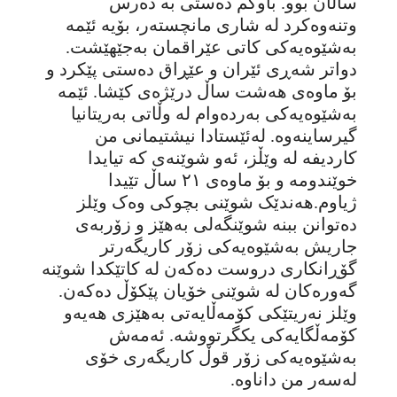
ساڵان بوو. باوکم دەستی بە دەرس
وتنەوەکرد لە شاری مانچستەر، بۆیە ئێمە
بەشێوەیەکی کاتی عێراقمان بەجێهێشت.
دواتر شەڕی ئێران و عێڕاق دەستی پێکرد و
بۆ ماوەی هەشت ساڵ درێژەی کێشا. ئێمە
بەشێوەیەکی بەردەوام لە وڵاتی بەریتانیا
گیرساینەوە. لەئێستادا نیشتیمانی من
کاردیفە لە وێڵز، ئەو شوێنەی کە تیایدا
خوێندومە و بۆ ماوەی ٢١ ساڵ تێیدا
ژیاوم.هەندێک شوێنی بچوکی وەک وێلز
دەتوانن ببنە شوێنگەلی بەهێز و زۆربەی
جاریش بەشێوەیەکی زۆر کاریگەرتر
گۆڕانکاری دروست دەکەن لە کاتێکدا شوێنە
گەورەکان لە شوێنی خۆیان پێکۆڵ دەکەن.
وێلز نەریتێکی کۆمەڵایەتی بە‌هێزی هەیەو
کۆمەڵگایەکی یکگرتووشە. ئەمەش
بەشێوەیەکی زۆر قوڵ کاریگەری خۆی
لەسەر من داناوە.