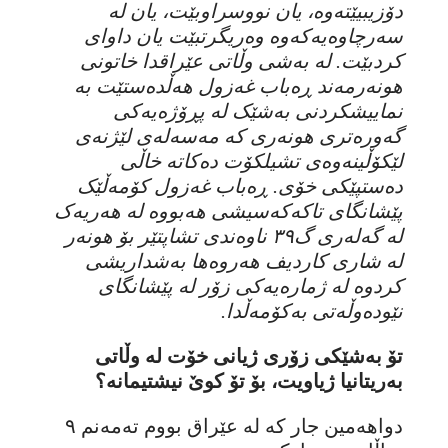
دۆزیبیێتەوە، یان نووسراوبێت، یان لە
سەرچاوەیەکەوە وەریگرتبێت یان داوای
کردبێت. لە بەشی وڵاتی عێراقدا خاتونی
هونەرمەند ڕەباب غەزول هەڵدەستێت بە
نماییشکردنی بەشێک لە پڕۆژەیەکی
گەورەتری هونەری کە مەسەلەی لێژنەی
لێکۆڵینەوەی تشیلکۆت دەکاتە خاڵی
دەستپێکی خۆی. ڕەباب غەزول کۆمەڵێک
پێشانگای تاکەکەسیشی هەبووە لە هەریەک
لە گەلەری گ٣٩ ناوەندی تشاپتێر بۆ هونەر
لە شاری کاردیف هەروەها بەشداریشی
کردوە لە ژمارەیەکی زۆر لە پێشانگای
نێودەوڵەتی بەکۆمەڵدا.
تۆ بەشێکی زۆری ژیانی خۆت لە وڵاتی
بەریتانیا ژیاویت، بۆ تۆ کوێ نیشتیمانە؟
دواهەمین جار کە لە عێراق بووم تەمەنم ٩