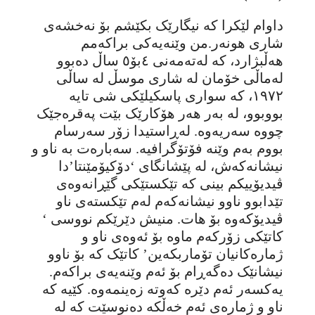
داوام لێکرا کە نیگارێک بکێشم بۆ نەخشەی
شاری هونەر.من وێنەیەکی براکەمم
هەڵبژارد، کە لەتەمەنی ٤بۆ٥ ساڵ دەبوو
لەماڵی خۆمان لە شاری موسڵ لە ساڵی
١٩٧٢، کە سواری پاسکیلێکی شی تایە
بووبوو، لە بەر هەر هۆکارێک بێت پەقرەجێک
چووە سەریەوە. لەڕاستیدا زۆر سەرسام
بووم بەم وێنە فۆتۆگرافیە. سەبارەت بە ناو و
نیشانەکەش، لە پێشانگای ‘دۆکیۆمێنتا’دا
ڤیدیۆییکم بینی کە تێکستێکی گێڕانەوەی
تێدابوو ناوو نیشانەکەم لەم تێکستەی ناو
ڤیدیۆکەوە بۆ هات. منیش دێرێکم نووسی ‘
کاتێکی زۆرکەم ماوە بۆ ئەوەی ناو و
ژمارەکانیان تۆماربکەین’ کاتێک کە بۆ ناوو
نیشانێک دەگەڕام بۆ ئەم وێنەیەی براکەم.
یەکسەر ئەم دێرە کەوتە زەینمەوە. کێیە کە
ناو و ژمارەی ئەم خەڵکە دەنوسێت کە لە