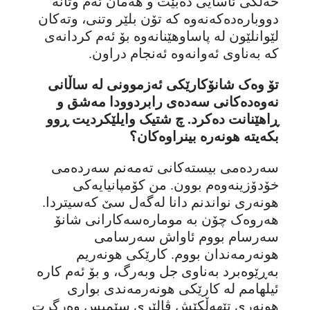
خەڵکی ئاسایی دەبێت و هەمان ئەم وتانە
دووبارەدەکەنەوە کە تۆن بلێر وتنی، وتەکان
لێوانلێون لە پاساوهێنانەوە بۆ ئەم کردانەی
کە بەناوی ئەوانەوە ئەنجام دراون.
تۆ وەک شانۆکارێکی ئەزموونی لە ساڵانی
نەوەدەکانی سەدەی رابردوودا مەشق و
ڕاهێنانت دەکرد. چ شتیک وایلێکردیت ڕوو
بکەیتە هونەرە بینراوەکان؟
سەردەمی بیستەکانی تەمەنم سەردەمی
خۆدۆزینەوەم بوون. من کۆمپانیایەکی
هونەری نواندنم دانا لەگەل سێ کەسیتردا.
هەروەک چۆن بە مومارەسەکارانی شانۆ
سەرسام بووم ئاواش سەرسامی
هونەرمەندان بووم. کارێکی هونەریم
بەڕێوەبرد بەناوی جل وبەرگ، و بۆ ئەم کارە
ئیلهامم لە کارێکی هونەرمەندی بواری
هونەری تێهەڵکێش ڤالێری سێمیس وەرگرت