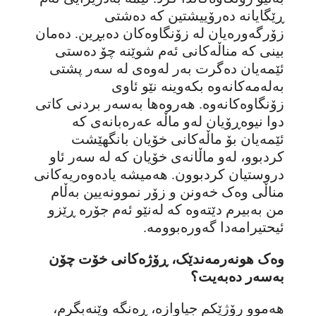
ڕێگایانە دەرۆییشتین کە دەشتی
زۆرگەورەیان لە زۆنگاوەکان دەبڕین. دەمان
بینی کە مناڵەکانی ئەم شوێنە چۆ دەستی
ئێمەیان دەگرت بەر لەوەی لە سەر پشتی
بەلەمەکانەوە بکەوینە نێو ئاوی
زۆنگاوەکانەوە. هەروەها بەسەر بردنی کاتی
دوا نیوەڕۆیان لەو ماڵە عەرەبانەی کە
ئێمەیان بۆ ماڵەکانی خۆیان بانگهێشت
کردبوو، لەو ماڵانەی خۆیان کە لە سەر ئاو
دروستیان کردبوون. هەمیشە یادەوەریەکانی
مناڵی وەک خەونن و زۆر نموونەیین بەڵام
من بەبیرم دێتەوە کە لەنێو ئەم جۆرە ڕێزو
ئیحتیرامەدا گەورەبوومە.
وەک هونەرمەندێک، ڕۆژەکانی خۆت چۆن
بەسەر دەبەیت؟
هەموو رۆژێکم جیاوازە، ڕەنگە وێنەبگرم،