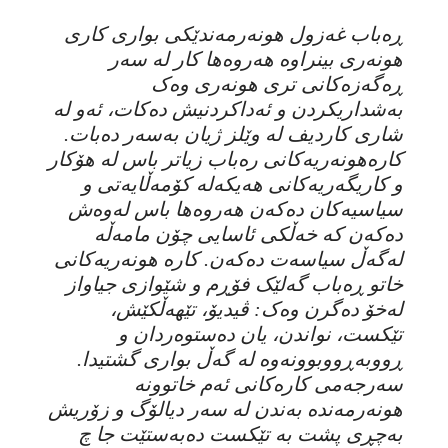
ڕەباب غەزول هونەرمەندێکی بواری کاری
هونەری بینراوە هەروەها کار لە سەر
ڕەگەزەکانی تری هونەری وەک
بەشداریکردن و ئەداکردنیش دەکات، ئەو لە
شاری کاردیف لە وێلز ژیان بەسەر دەبات.
کارەهونەریەکانی رەباب زیاتر باس لە هۆکار
و کاریگەریەکانی هەیکەلە کۆمەڵایەتی و
سیاسیەکان دەکەن هەروەها باس لەوەش
دەکەن کە خەڵکی ئاسایی چۆن مامەڵە
لەگەڵ سیاسەت دەکەن. کارە هونەریەکانی
خاتو ڕەباب گەلێک فۆڕم و شێوازی جیاواز
لەخۆ دەگرن وەک: ڤیدیۆ، تێهەڵكێش،
تێکست، نواندن، یان دەستوەردان و
ڕووبەڕووبوونەوە لە گەڵ بواری گشتیدا.
سەرجەمی کارەکانی ئەم خاتوونە
هونەرمەندە بەندن لە سەر دیالۆگ و زۆریش
بەچڕی پشت بە تێکست دەبەستێت جا چ