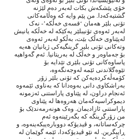
خۆی پێشکەش بکات لەبەر دەم لێژنە
گشتیەکەدا. من پێم وایە کە وەڵامەکانی
تۆنی بلێر هەمان ‘قسەی خەڵکە’- نەک
لەبەر ئەوەی تۆنیبلێر یەکێکە لە خەڵکە یانیش
لەپێناوی خەڵک بێت، بەڵکو لەبەر ئەوەی
وتەکانی تۆنی بلیر گرینگیەکی ژیانیان هەیە
بۆ جەماوەر و خەڵک لە بەریتانیا. ئەم گەواهیە
پاساوەکانی تۆنی بلێری تێدایە بۆ
تێوەگلاندنی ئێمە لەوجەنگەوە،
کۆمەڵەکردەیەکن کە تۆنی بلێر زۆر
بەراشکاوی دانی بەوەدانا کە بەناوی ئێمەوە
ئەنجام دراون، لە پێناوی پاراستنی ئەزمونە
دیموکراسیەکەمان هەروەها لە پێناوی
پاراستنی ئازادیمان. وەک هونەرمەندێک بۆ
من زۆرگرینگە کە بگەرێینەوە ئەم
چرکەساتانە، و ڤیدیۆکە دووبارەیبکەینەوە، و
ڕایبگرین. لە نێو ڤیدیۆکەدا، ئێمە گوێمان لە