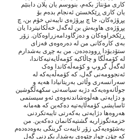
کاری مۆنتاژ بکەم، بنووسم یان پلان دابنێم
یان کاری ڕێکخستن ئەنجام بدەم بۆ
پڕۆژەکان، جا چ پڕۆژەی تایبەتی خۆم بن، چ
پڕۆژەی هاوبەش بن لەگەل خەڵکانیتردا یان
ڕێكخراوەکان و دەزگاودامەزراوەکان. زۆر
بەی کارەکانی من لە دەرەوەی فەزای
ستۆدیۆدا ڕوودەدەن. من بە چڕی بەشدارم
لە کۆمەڵگا و چاڵاکیە کۆمەڵایەتیەکاندا،
لەگەڵ گروپ و کۆمەڵەکاندا وەک
ئەنجوومەنی گەل، کە کۆمەڵەیەکە لە
سەرانسەری وڵاتی بەریتانیادا هەیە و
جوڵانەوەیەکە دژبە سیاسەتی سکهەڵگوشین
و دژایەتی هەڵوەشاندنەوەی ئەو سیستمی
ئاسایشی کۆمەڵایەتیە دەکەین کە هەمانە
هەروەها دژایەتی بەکەرتی تایبەتکردنی
خزمەتگوزاریە گشتیەکانمان دەکەین. من
بەشێوەیەکی زۆر تایبەت گرینگی بەوەدەدەم
کە چۆن چوارچێوەی بەشداریکردنی گەل