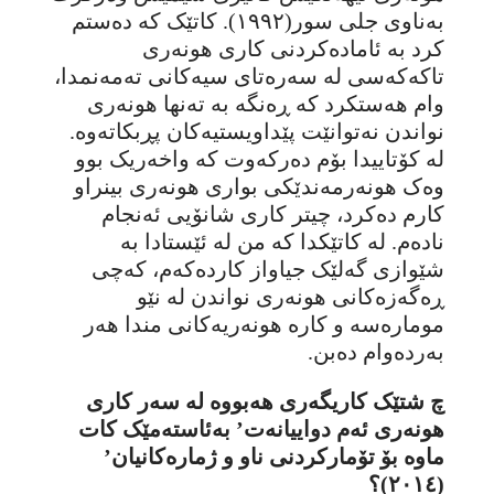
بەناوی جلی سور(١٩٩٢). کاتێک کە دەستم
کرد بە ئامادەکردنی کاری هونەری
تاکەکەسی لە سەرەتای سیەکانی تەمەنمدا،
وام هەستکرد کە ڕەنگە بە تەنها هونەری
نواندن نەتوانێت پێداویستیەکان پڕبکاتەوە.
لە کۆتاییدا بۆم دەرکەوت کە واخەریک بوو
وەک هونەرمەندێکی بواری هونەری بینراو
کارم دەکرد، چیتر کاری شانۆیی ئەنجام
نادەم. لە کاتێکدا کە من لە ئێستادا بە
شێوازی گەلێک جیاواز کاردەکەم، کەچی
ڕەگەزەکانی هونەری نواندن لە نێو
مومارەسە و کارە هونەریەکانی مندا هەر
بەردەوام دەبن.
چ شتێک کاریگەری هەبووە لە سەر کاری
هونەری ئەم دواییانەت’ بەئاستەمێک کات
ماوە بۆ تۆمارکردنی ناو و ژمارەکانیان’
(٢٠١٤)؟