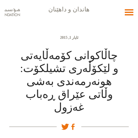
هاندان و داهێنان
Toggle
navigation
ئایار 1, 2015
چاڵاکوانی کۆمەڵایەتی
و لێکۆڵەری تشیلکۆت:
هونەرمەندی بەشی
وڵاتی عێراق ڕەباب
غەزول