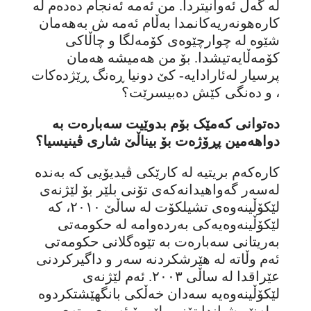
لە گەڵ ئەوانیتردا. من ئەمە ئەنجام دەدەم لە
کارەهونەریەکانمدا بەڵام ئەمە ش بەهەمان
شێوە لە چوارچێوەی کۆمەلگا و چاڵاکی
کۆمەڵایەتیشدا. بۆ من هەمیشە هەمان
پرسیار لەئارادایە- کێ دونیا ڕەنگ ڕێژدەکات
، و دەنگی کێش دەبیسرێت؟
دەتوانی کەمێک بۆم بدوێیت سەبارەت بە
دواهەمین پڕۆژەت بۆ بیناڵێ شاری ڤینیسیا؟
کارەکەم بریتیە لە کارێکی ڤیدیۆیی کە بەندە
لەسەر گەواهیدانەکەی تۆنی بلێر بۆ لێژنەی
لێکۆڵینەوەی تشیلکۆت لە ساڵێ ٢٠١٠، کە
لێکۆڵینەوەیەکی بەردەوامە لە حکومەتی
بەریتانی سەبارەت بە تێوەگلانی حکومەتی
ئەم وڵاتە لە هێرشکردنە سەر و داگیرکردنی
عێراقدا لە ساڵی ٢٠٠٣. ئەم لێژنەی
لێکۆڵینەوەیە سەدان خەڵکی بانگهێشتکردوە
و لەنێویشیاندا تۆنی بلێر بۆ ئەوەی وتەی