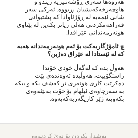
هەروەها سەری ڕۆشەنبیریە زیندو و
هاوچەرخەکەیشیان بڕیووە. ئەرکی سەر
شانی ئێمەیە لە ڕۆژئاوادا کە پشتیوانی
فەراهەمکردنی هەلی زیاتر بکەین لە پێناوی
هونەرمەندانی عێراقدا.
چ ئامۆژگاریەکت بۆ ئەم هونەرمەندانە هەیە
کە لە ئێستادا لە عێراق دەژین؟
هەوڵ بدە کە لەگەڵ خودی خۆتدا
راستگۆبیت، هەوڵبدە ئەوەندەی پێت
دەکرێت کاری هونەری تر کەشف بکە و بیکە
بە سەرچاوەی ئیلهام بۆ خۆت بەبێئەوەی
بکەویتە ژێر کاریگەریەکەیەوە.
بەشداریکردن بۆ نوێ کردنەوە