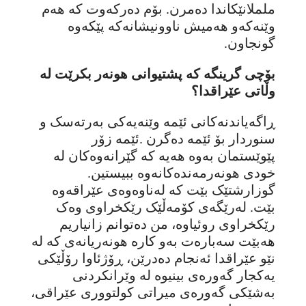
ململانێکاندا دەمرن. بۆم دەرکەوت کە هەم
وێنەکەو هەمیش ناوونیشانەکە پێکەوە
گونجاون.
بۆچی گرینگە کە پشتیوانی هونەر بکرێت لە
وڵاتی عێراقدا؟
ڕاگەیاندنەکانی ئێمە وێنەیەکی بەرتەسک و
سنوردار بۆ ئێمە دەگرن .ئێمە زۆر
پێوێستمان بەوە هەیە کە گێرانەوەکان لە
خودی هونەرمەندەکانەوە ببیستین.
گوزارشتێک بێت کە لەناوەوەی عێراقەوە
بێت. لەرێگەی کۆمەڵێک رێکخراوی وەک
رێکخراوی روئیاوە، من دەتوانم زانیاریم
هەبێت سەبارەت بەو کارە هونەریانەی کە لە
نێو عێراقدا ئەنجام دەدرێن، ڕۆژئاوا رۆڵێکی
یەکجار گەورەی بینیوە لە وێرانکردنی
بەشێکی گەورەی میراتی کولتووری عێراقی،