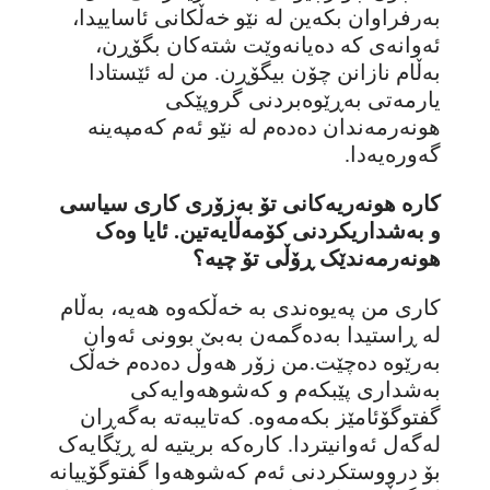
بەرفراوان بکەین لە نێو خەڵکانی ئاساییدا،
ئەوانەی کە دەیانەوێت شتەکان بگۆڕن،
بەڵام نازانن چۆن بیگۆڕن. من لە ئێستادا
یارمەتی بەڕێوەبردنی گروپێکی
هونەرمەندان دەدەم لە نێو ئەم کەمپەینە
گەورەیەدا.
کارە هونەریەکانی تۆ بەزۆری کاری سیاسی
و بەشداریکردنی کۆمەڵایەتین. ئایا وەک
هونەرمەندێک ڕۆڵی تۆ چیە؟
کاری من پەیوەندی بە خەڵکەوە هەیە، بەڵام
لە ڕاستیدا بەدەگمەن بەبێ بوونی ئەوان
بەرێوە دەچێت.من زۆر هەوڵ دەدەم خەڵک
بەشداری پێبکەم و کەشوهەوایەکی
گفتوگۆئامێز بکەمەوە. کەتایبەتە بەگەڕان
لەگەل ئەوانیتردا. کارەکە بریتیە لە ڕێگایەک
بۆ درووستکردنی ئەم کەشوهەوا گفتوگۆییانە