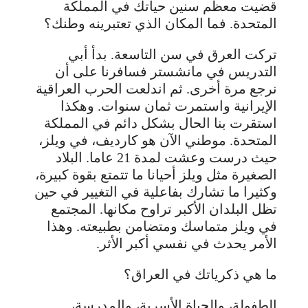
قضيت معظم سنين حياتك في المملكة
المتحدة. فما المكان الذي تعتبرينه وطنك؟
تركت العرق في سن التاسعة. بدأ أبي
التدريس في مانشستر فسافرنا على أن
نرجع مرة أخرى. ثم اندلعت الحرب العراقية
الإيرانية واستمرت ثمان سنوات. وهكذا
استقرت بنا الحال بشكل دائم في المملكة
المتحدة. موطني الآن هو كارديف، في ويلز،
حيث درست وعشت لمدة 21 عاما. البلاد
الصغيرة مثل ويلز أحيانا ما تتمتع بقوة كبيرة،
وكثيرا ما تشارك بفاعلية في التغيير في حين
تظل البلدان الأكبر تراوح مكانها. المجتمع
في ويلز متماسك ومتضامن بطبيعته. وهذا
الأمر يحدث في نفسي أكبر الأثر.
ما هي ذكرياتك في العراق؟
الطفولة، والحياة الأسرية، والمدرسة،