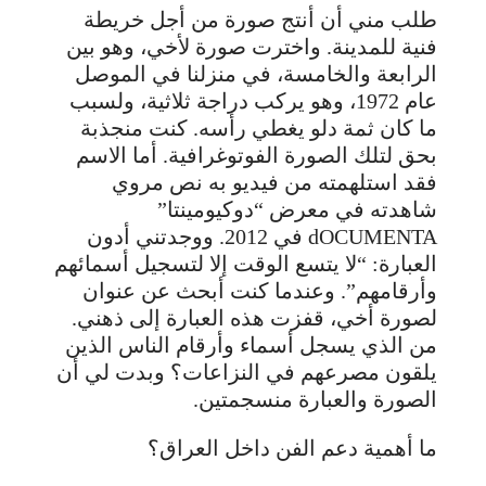
طلب مني أن أنتج صورة من أجل خريطة
فنية للمدينة. واخترت صورة لأخي، وهو بين
الرابعة والخامسة، في منزلنا في الموصل
عام 1972، وهو يركب دراجة ثلاثية، ولسبب
ما كان ثمة دلو يغطي رأسه. كنت منجذبة
بحق لتلك الصورة الفوتوغرافية. أما الاسم
فقد استلهمته من فيديو به نص مروي
شاهدته في معرض “دوكيومينتا”
dOCUMENTA في 2012. ووجدتني أدون
العبارة: “لا يتسع الوقت إلا لتسجيل أسمائهم
وأرقامهم”. وعندما كنت أبحث عن عنوان
لصورة أخي، قفزت هذه العبارة إلى ذهني.
من الذي يسجل أسماء وأرقام الناس الذين
يلقون مصرعهم في النزاعات؟ وبدت لي أن
الصورة والعبارة منسجمتين.
ما أهمية دعم الفن داخل العراق؟