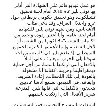
هو عمل فيديو قائم على الشهادة التي أدلى
بها توني بلير عام 2010 أمام لجنة تحقيق
تشيلكوت، وهو تحقيق حكومي بريطاني حول
غزو واحتلال العراق. وقد دعي مئات
الأشخاص، ومن بينهم توني بلير، للشهادة
أمام لجنة عامة. وأنا أعتبر ردوده واحدة من
“كلمات الشعب”- لا لكونها من الشعب أو
لأجل الشعب، وإنما لأهميتها الكبيرة للجمهور
البريطاني. إذ يقدم بلير في كلمته مبررات
سوقنا إلى الحرب، ويعترف على الملأ
بالأفعال التي ارتكبها باسمنا، من أجل حماية
ديمقراطيتنا وحريتنا. كفنانة أنا مشغولة
بالعودة إلى تلك اللحظات، إعادة الشريط،
وإيقافه. في الفيديو، نسمع أناسا عاديين
يتحدثون بالكلمات التي قالها بلير، المترعة
بتبرير الأفعال التي ارتكبت باسمهم.
اشتغلت بالمسرح التجريبي في التسعينيات.