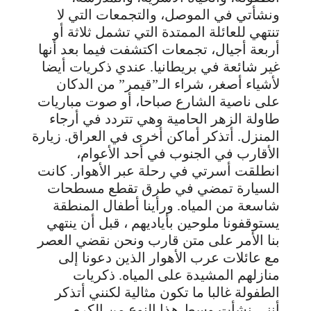
ونشأتي في الموصل، والتجمعات التي لا
تنتهي للعائلة الممتدة التي تشمل ثلاثة أو
أربعة أجيال، تجمعات اكتشفت فيما بعد أنها
غير شائعة في بريطانيا. عندي ذكريات أيضا
لأشياء أصغر، شراء الـ”قيمر” من الدكان
على ناصية الشارع صباحا، أو صوت مباريات
طاولة الزهر الحامية وهي تتردد في أرجاء
المنزل. أتذكر أماكن أخرى في العراق. زيارة
الأقارب في الجنوب في أحد الأعوام،
انطلقت أسرتي في رحلة عبر الأهوار. كانت
السيارة تمضي في طرق تقطع مسطحات
شاسعة من المياه. ورأينا أطفال المنطقة
يستوقفونا ملوحين بأياديهم ، قبل أن ينتهي
بنا الأمر على متن قارب ونحن نقضي العصر
مع عائلات عرب الأهوار الذين دعونا إلى
منازلهم المشيدة على المياه. ذكريات
الطفولة غالبا ما تكون مثالية لكنني أتذكر
أنني نشأت وسط هذا النوع من الكرم.