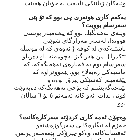
وێنەکان ژیانێکی تایبەت بە خۆیان هەبێت.
یەکەم کاری هونەری چی بوو کە تۆ پێی
سەرسام بوویت؟
وێنەی نەهەنگێك بوو کە پێغەمبەر یونسی
قووتدا، لەسەر مەزارگای شوێنی
ناشتنەکەی لە کوفە { ئەوەی کە لە موسڵە
تێکدرا}. من هەر گیز نەچومەتە ناو دەریاو
سەرسام بوم بە قەبارەی نەهەنگەکە، کە
ماسیەکی زەبەلاح بوو. پێمووتراوە کە
پێغەمبەر کەسێکی پیرۆز بووە و
تێنەدەگەیشتم کە بۆچی نەهەنگەکە دەیەوێت
قوتی بدات. ئەو کاتە تەمەنم ٥ بۆ ٦ ساڵان
بوو.
وەچۆن ئەمە کاری کردۆتە سەرکارەکانت؟
حەزم لە نیگارەکانی سەرگوزەشتەو
ئەفسانەکانە، وەکو چیرۆکی پێغەمبەر یونس.