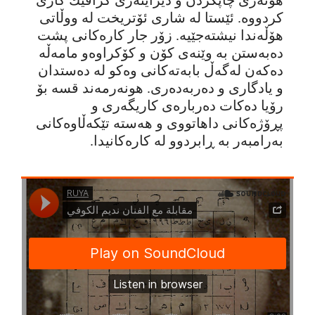
کردووە. ئێستا لە شاری ئۆتریخت لە ووڵاتی
هۆڵەندا نیشتەجێیە. زۆر جار کارەکانی پشت
دەبەستن بە وێنەی کۆن و کۆکراوەو مامەڵە
دەکەن لەگەڵ بابەتەکانی وەکو لە دەستدان
و یادگاری و دەربەدەری. هونەرمەند قسە بۆ
رۆیا دەکات دەربارەی کاریگەری و
پڕۆژەکانی داهاتووی و هەستە تێکەڵاوەکانی
بەرامبەر بە ڕابردوو لە کارەکانیدا.