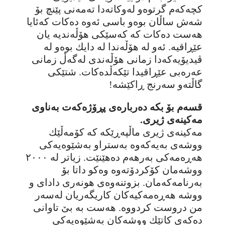
کچەکەم گرتوەو لەوکاتەدا تەمەنی پێنچ بۆ
شەش ساڵان بوەو باسی ئەوە دەکات کەئایا
هەست دەکات کە کەسێکی هۆڵەندیە یان
عێڕاقیە. ئەو لە هۆڵەندا لە دایك بوەو لە
ڤیدیۆیەکەدا زمانی هۆڵەندی لەگەڵ زمانی
عەرەبی عێڕاقیدا تێکەڵدەکات. شتێکی
گاڵتەو سەرنج ڕاکێشە!
قسەم بۆ بکە دەربارەی پڕۆژەکەت بەناوی
مەکینەی ژیری.
مەکینەی ژیری ماڵپەڕێکە کە کۆمەڵێك
ووشەی بەیەکەوە بەستراو بەشێوەیەکی
هەڕەمەکی بەرهەم دەهێنێت. زیاتر لە ٢٠٠٠
ووشەمان کۆکردۆتەوە وەکو داتا بۆ
بەرنامەکەمان. بزوتنەوەی هونەری دادای و
ووشە هەڕەمەکیەکان کاریگەریان لەسەر
من دروست کردووە. هەست بە بێ تاوانی
دەکەی کاتێك ووشەکان بەشێوەیەکی