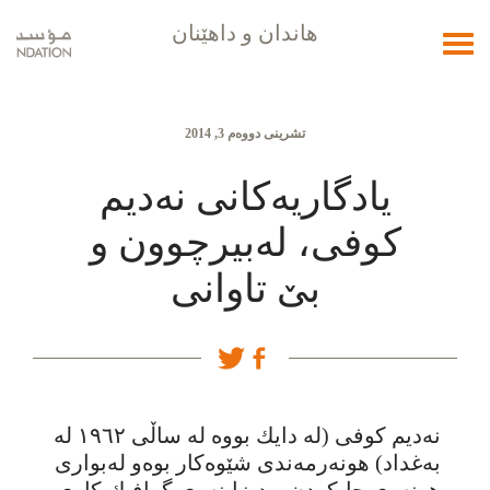
هاندان و داهێنان
Toggle
navigation
تشرینی دووەم 3, 2014
یادگاریەکانی نەدیم
کوفی، لەبیرچوون و
بێ تاوانی
نەدیم کوفی (لە دایك بووە لە ساڵی ١٩٦٢ لە
بەغداد) هونەرمەندی شێوەکار بوەو لەبواری
هونەری چاپکردن و دیزاینەری گرافیك کاری