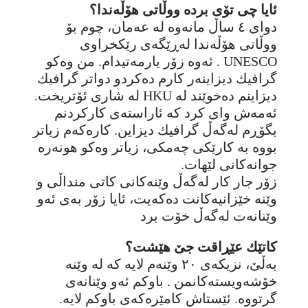
ئایا چی تۆی بردە ووڵاتی هۆڵەندا؟
دوای ٤ ساڵ مانەوە لە عەمان، چوم بۆ
ووڵاتی هۆڵەندا لەڕێگەی رێکخراوی
UNESCO . ئەوە زۆر یارمەتیدام. من وەکو
گرافیك دیزاینەر کارم دەکردو دواتر گرافیك
دیزاینم دەخوێند لە HKU لە شاری ئۆتریخت.
ئەمەش وای کرد کە ئاراستەی کارکردنم
بگۆڕم لەگەڵ گرافیك دیزاین. کارەکەم زیاتر
بووە بە کارێكی چەمکی، زیاتر وەکو هونەرە
جوانەکانی لێهات.
زۆر جار کار لەگەڵ وێنەکانی کاتی منداڵی و
وێنە خێزانیەکانت دەکەیت، ئایا زۆر بەی ئەو
وێنانەت لەگەڵ خۆت برد
کاتێك عێڕاقت جێ هێشت؟
بەڵێ، نزیکەی ٢٠ وێنەم لایە کە لە وێنە
خۆشەویستەکانمن . باوکم ئەو وێنانەی
گرتووە. ئێستاش کامێرەکەی باوکم لایە.