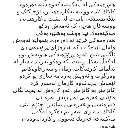
هەڕەمەکی لە مەکینەیەکەوە دێنە دەرەوە.
کاتێك ئێمە ووشە بەکاردەهێنین، لۆجیکێک و
تێگەیشتنێکی تایبەت لە پشت بەکارهێنانی
ووشەکان هەیە، کە ئەمەش وەکو
مەکینەیەك نیە ووشە بەشێوەیەکی
هەڕەمەکی فڕێداتە دەرەوە. پێموایە ئەوەش
وامان لێدەکات کە شارەزای پرۆسەی بێ
ئاگایی ببین. ئەوە پڕۆژەیەکی هاوبەش بوو
لەگەڵ تەلال رفیت، کە وەکو بەرنامە ساز لە
ئەڵمانیا کاردەکات. زمان و سەرچاوەکانم
وەرگرت و ئەویش بەرنامە سازی بۆ کردو
ئێمەش بەیەکەوە کارمان لەسەر کرد
کاتژمێر بە کاتژمێر. ئەو کارەش لە پەیمانگای
مۆندی عەرەبی لە پاریس بەزمانی
فەرەنسی و عەرەبی پیشاندرا. چێژم بینی
کاتێك سەیری بینەرانم دەکرد لەگەڵ
مەکینەکە خەریك دەبوون و کاردانەوەیان
هەبوو.