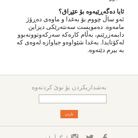
ئایا دەگەڕێیەوە بۆ عێڕاق؟
ئەو ساڵ چووم بۆ بەغدا و ماوەی دەڕۆژ
مامەوە. دەمویست سەنتەرێکی دیزاین
دابمەزرێنم، بەڵام کارەکە سەرکەوتوونەبوو
لەکۆتایدا. بەغدا شێواوەو جیاوازە لەوەی کە
بە بیرم دێتەوە.
بەشداریکردن بۆ نوێ کردنەوە