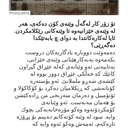
تۆ زۆر کار لەگەڵ وێنەی کۆن دەکەی، هەر
لە وێنەی خێزانیەوە تا وێنەکانی رێکلامکردن.
ئایا لەکارەکانتدا بە دوای چ بابەتێکدا
دەگەڕێی؟
دەمەوێت دووبارە یادگاریەکان دروست
بکەمەوە بەبەکارهێنانی وێنەی خێزانی،
بەتایبەتی ئەو وێنانەی کەلە عێڕاق گیراون
کاتێك کە خەڵکی عێڕاق دوور بووە لە
کێشەی شەڕو ململانێ. ئەو پۆستەرە
کۆنانەشی کە ڕیکلامیان دەکرد بۆ کۆکاکۆلا و
ئۆتۆمبیل و دەرمان سەرنجی من ڕادەکێشن
بۆ هەمان مەبەست. ئەو وێنانەی
کۆمکردۆتەوە وەکو مۆزەخانەیەکی بچوك
وایە. سود لە وێنە کۆنەکانم دەبینم بۆ پڕۆژە
تازەکەم، ئەمەش وەکو ئەوە وایە کە