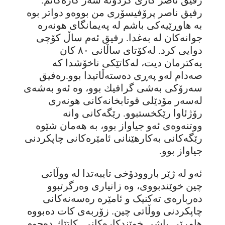
رفیق ناصر پرۆفیسۆری من بووەو دواتر بوە
بە هاوڕێیەکی باشم لە پەیمانگای هونەرە
جوانەکان لە بەغدا. رفیق ئەم ساڵ کۆچی
دوایی کرد. لەکۆتای ساڵانی ٨٠ کان
یەکترمان دیت، لەکاتێکی ناخۆشدا کە
صەدام لەو پەڕی دەستەڵاتیدا بوو.رەفیق
سەرۆکی بەشی گرافیك بوو، وە ئەو بەشەی
لەسەر مۆدێلی قوتابخانەکانی هونەری
رۆژئاوا رێکخستبوو. رێگەکانی وانە
ووتنەوەی ئەو جیاواز بوو، بە هەمان شێوە
رێگەکانی بەکارهێنانی ئامێرەکانی چاپکردنی
جیاواز بوو.
ئەو لە ژێر باروودۆخی تایبەتدا لە ووڵاتی
چین خوێندبووی، وە زانیاری وەرگرتبوو
دەربارەی تەکنیک و ئامێرە رەسەنەکانی
چاپکردنی ووڵاتی چین. زۆربەی کات دەبووە
هاوڕێی باشی خوێندکارەکانی. کاتێك دەچوم