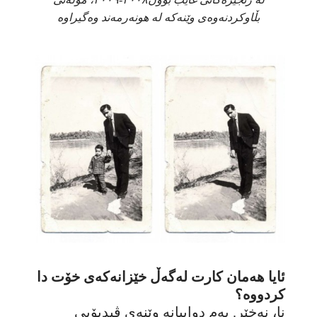
بڵاوکردنەوەی وێنەکە لە هونەرمەند وەگیراوە
ئایا هەمان کارت لەگەڵ خێزانەکەی خۆت دا
کردووە؟
نا، نەخێر. بەم دواییانە وێنەی ڤیدیۆیی