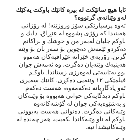
ئایا هیچ ساتێکت لە بیرە کاتێك باوکت یەکێك
لەو وێنانەی گرتووە؟
ئەوە پرسیارێکی سۆز وروژێنە! لە رۆژانی
هەینیدا کە رۆژی پشووە لە عێڕاق، دایك و
باوکم جلیان لەبەر من و خوشك و براکانم
دەکردو ئێمەش دەچوین بۆ سەر بان بۆ وێنە
گرتن. زۆربەی خێزانە عێڕاقیەکان هەموو
هەینیەك وێنەیان دەگرت، وە ئەمەش جوان
بوو بەتایبەتی لەوەرزی زستاندا. باوکـم
فیلمێکی ١٢ وێنەیی دەکڕی. کاتێك سەیری
ئەو یادگاریانە دەکەمەوە، هەست دەکەم
باوکم دیدگایەکی جوانی هەبووە بۆ وێنەکان
و بەشێوەیەکی جوان لە گۆشەکانەوە
وێنەکانی دەگرت. دەتوانی هەست بەبوونی
باوکم لە ناو وێنەکاندا بکەیت، هەر چەندە لە
وێنەکانیشدا نیە.