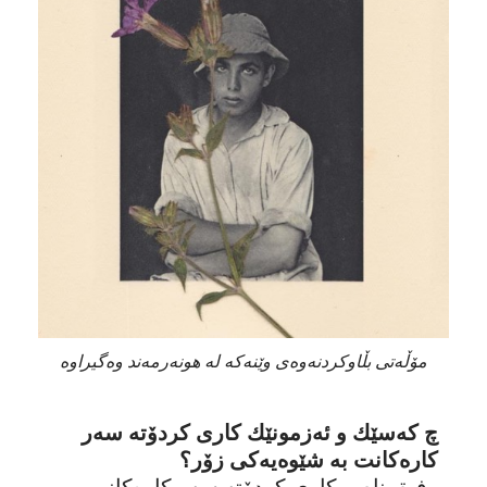
مۆڵەتی بڵاوکردنەوەی وێنەکە لە هونەرمەند وەگیراوە
چ کەسێك و ئەزمونێك کاری کردۆتە سەر
کارەکانت بە شێوەیەکی زۆر؟
رفیق ناصر کاری کردۆتە سەر کارەکانم.