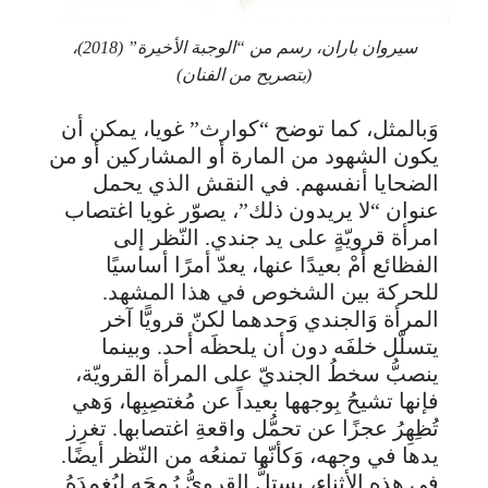
سيروان باران، رسم من “الوجبة الأخيرة” (2018)،
(بتصريح من الفنان)
وَبالمثل، كما توضح “كوارث” غويا، يمكن أن
يكون الشهود من المارة أو المشاركين أو من
الضحايا أنفسهم. في النقش الذي يحمل
عنوان “لا يريدون ذلك”، يصوّر غويا اغتصاب
امرأة قرويّةٍ على يد جندي. النّظر إلى
الفظائع أَمْ بعيدًا عنها، يعدّ أمرًا أساسيًا
للحركة بين الشخوص في هذا المشهد.
المرأة وَالجندي وَحدهما لكنّ قرويًّا آخر
يتسلّل خلفَه دون أن يلحظَه أحد. وبينما
ينصبُّ سخطُ الجنديّ على المرأة القرويّة،
فإنها تشيحُ بِوجهها بعيداً عن مُغتصِبِها، وَهي
تُظِهِرُ عجزًا عن تحمُّل واقعةِ اغتصابها. تغرِز
يدها في وجهه، وَكأنّها تمنعُه ​​من النّظر أيضًا.
في هذه الأثناء، يستلُّ القرويُّ رُمحَه ليُغمِدَهُ