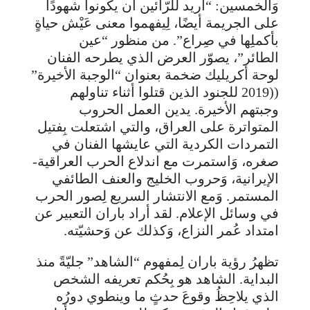
وَالخمسين: “أريد للرّائين أن يكونوا شهودًا
على الجريمة أيضًا، لِيفهموا معنى عَيْش حياةٍ
بأكملِها في صِراع”. من منظور “عين
الطائر”، يصوّر العرض الذي يطرحه الفنان
لوحة أكريليك ضخمة بعنوان “الوجبة الأخيرة”
((2019 للجنود الذين قتلوا أثناء تناولهم
وجبتهم الأخيرة. يدين العمل الحروب
المتواترة على العراق، والتي اشتعلت بِفتيل
التمردات الكردية التي عايشها الفنان في
صغره، وَاستمرت مع اندلاع الحرب العراقية-
الإيرانية، وَحروب الخليج والعنف الطائفي
المستمر. وَمع الانتشار السريع لِصور الحرب
في وسائل الإعلام. لقد أراد باران التعبير عن
امتداد عُمر النزاع، وَكذلك عن وَحشيّته.
تظهرُ رؤية باران لِمفهوم “الشاهد” جليّةً منذ
البداية. الشاهد هو بِحُكم تعريفه الشخص
الذي يلاحِظُ وقوعَ حدثٍ ما وينطوي دورُه