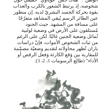
شخوصه، إذ يرتبط الشعور بالكرب والعذاب
بقوة بحركة الجسد البشريّ لديه. إن منظور
عين الطائر الرسم يُبقي المشاهد متفرّجًا
على مسافة من المشهد. حيث الجنود
مُستلقون على الأرض في وضعية لولبية
تُماثل وضعية الجنين غالبًا. لكن على الرغم
من ثبات الشخوص الأموات، فإنّ دراسات
باران تُظهر محاولاته لتقديم وضعيّة مصمّمة
للمقاربة بين وَقع الكارثة وَفعل الرقص أو
الأداء” (طالِع الرسومات 1، 2، 3).