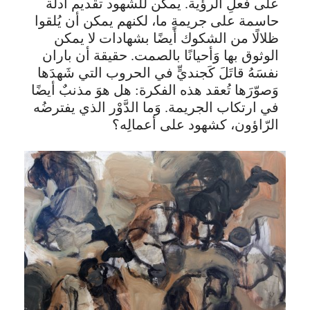
على فعلِ الرؤية. يمكن للشهود تقديم أدلة
حاسمة على جريمةٍ ما، لكنهم يمكن أن يُلقوا
ظلالًا من الشكوك أيضًا بشهادات لا يمكن
الوثوق بها وَأحيانًا بالصمت. حقيقة أن باران
نفسَهُ قاتَلَ كَجنديٍّ في الحروب التي شَهدَها
وَصوّرَها تُعقد هذه الفكرة: هل هوَ مذنبٌ أيضًا
في ارتكاب الجريمة. وَما الدَّوْر الذي يفترضُه
الرّاؤون، كشهود على أعمالِه؟