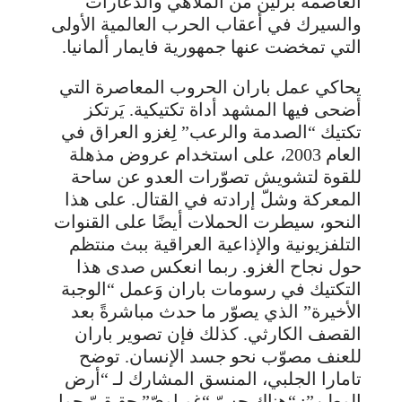
العاصمة برلين من الملاهي والدعارات
والسيرك في أعقاب الحرب العالمية الأولى
التي تمخضت عنها جمهورية فايمار ألمانيا.
يحاكي عمل باران الحروب المعاصرة التي
أضحى فيها المشهد أداة تكتيكية. يَرتكز
تكتيك “الصدمة والرعب” لِغزو العراق في
العام 2003، على استخدام عروض مذهلة
للقوة لتشويش تصوّرات العدو عن ساحة
المعركة وشلّ إرادته في القتال. على هذا
النحو، سيطرت الحملات أيضًا على القنوات
التلفزيونية والإذاعية العراقية ببث منتظم
حول نجاح الغزو. ربما انعكس صدى هذا
التكتيك في رسومات باران وَعمل “الوجبة
الأخيرة” الذي يصوّر ما حدث مباشرةً بعد
القصف الكارثي. كذلك فإن تصوير باران
للعنف مصوّب نحو جسد الإنسان. توضح
تامارا الجلبي، المنسق المشارك لـ “أرض
الوطن”: “هناك حسّ “غوياويّ” حقيقيّ حول