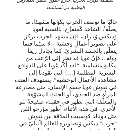
سلسلة كوارث الحرب. خارج حقوق النشر، المعارض
الوطنية في اسكتلندا.
غالبًا ما توصف الحرب بِكَوْنها مشهدًا، ما
يصنِّفُ الشاهدَ كَمتفرِّج. بالنسبة لِغويا
وَديكس وَباران، فإن مشهد الحرب يركز
على تصوير أعمالٍ وَحشية – لا سيّما فيما
يتعلّق بِالجسد البشريّ. كما يجادل ريفا
وولف، فإنّ غويا قد نظر إلى الرّعب من
مكانةٍ متسامية: “لقد أكّد غويا على الدوافع
البشرية المظلمة […] التي تقودنا إلى
مشاهدة الأعمال الوحشية”. يستهدف العنف
في نقوش غويا جسم الإنسان، مثل مصارعة
المرأة ضد الجندي، أو الجثث المشوَّهة
وَالمعلَّقة التي تظهر في حقيبة، صفيحةً تلو
الأخرى. في هذه الأثناء، أظهر مؤرخو الفن
مثل دونالد كوسبيت العلاقة بين نقوش
“حرب” ديكس وَتصاويره للعالم الّليليّ في