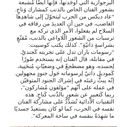
البرجوازية التي أوجَدتها، فإنها أيضًا مُشبعة
بشعور الفنان الخاص بالذنب كمشارك وَناجٍ.
“عاد ديكس من الحرب ليتحوّلَ إلى شاهدِها
الغاضب، في حين أن العديدَ من رفاقه في
السلاح لم يفعلوا، الأمر الذي تركه مع
ترسبات من الشعور الّلاواعي بالذنب، مُقنّعٍ
بشراسةٍ ذاتيّةٍ”. كذلك يكتب كوسبيت:
“رسومات باران تدل على تجربته كَجنديّ.
في مقابلة، قال الفنان إنه يستخدم صُورًا
لِجسده، وهو مضطجعٌ في وضعيّاتٍ مُنحَنِية،
كَموديل ذاتيّ لِرسوماته حَول جنودٍ مجهولين.
إنّه يبثُّ رغبتَه في إشراك الجنود المتوفيّن
في عمله على أنّهم “مؤلفون مُشاركون”،
ربما كَتعبيرٍ عن شعورٍ بالذّنب كَناجٍ. هذه
التقنيات الأدائية تُشدِّدُ على مشاركة الفنان
نفسه في الحرب، كما لو كان يستعيدُ جسديًا
ما شهِدَهُ بنفسه في ساحة المعركة”.