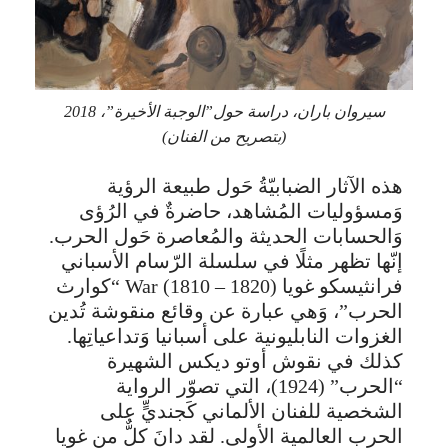
سيروان باران، دراسة حول”الوجبة الأخيرة”، 2018
(بتصريح من الفنان)
هذه الآثار الضبابيّةُ حَول طبيعة الرؤية
وَمسؤوليات المُشاهد، حاضرةٌ في الرُؤى
وَالحسابات الحديثة والمُعاصرة حَول الحرب.
إنّها تظهر مثلًا في سلسلة الرّسام الأسباني
فرانثيسكو غويا (War (1810 – 1820 “كوارث
الحرب”، وَهي عبارة عن وقائع منقوشة تُدين
الغزوات النابليونية على أسبانيا وَتداعياتِها.
كذلك في نقوش أوتو ديكس الشهيرة
“الحرب” (1924)، التي تصوّر الرواية
الشخصية للفنان الألماني كَجنديٍّ على
الحرب العالمية الأولى. لقد دانَ كلٌّ من غويا