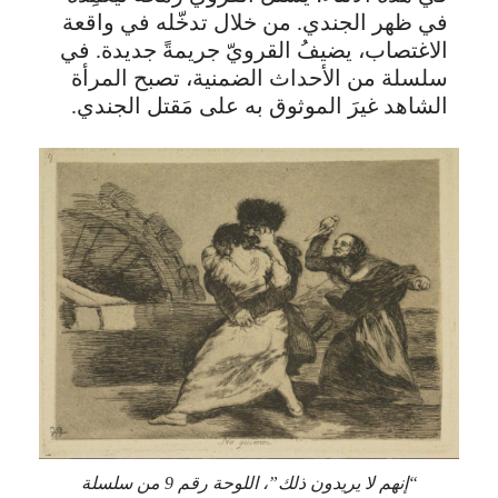
في ظهر الجندي. من خلال تدخّله في واقعة
الاغتصاب، يضيفُ القرويّ جريمةً جديدة. في
سلسلة من الأحداث الضمنية، تصبح المرأة
الشاهد غيرَ الموثوق به على مَقتل الجندي.
“إنهم لا يريدون ذلك”، اللوحة رقم 9 من سلسلة