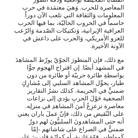
المعاصرة للحرب. وَهيَ معتمَدة في حرب
المعلومات وَالثقافة التي تلعب الآن دوراً
حاسماً في الحروب الحاليّة، بما فيها الحرب
العراقية الإيرانية، وَتكتيكات الصّدمة وَالرّعب
للغزو الأمريكي، وَالحرب على داعش في
الآونة الأخيرة.
مع ذلك، فإن المنظورَ الجوّيّ يورّط المشاهدَ
في المشهد أيضًا. إن اقتراح الهجوم جوًّا
بواسطةِ طائرة حربيّة أو طائرة من دون
طيار، يحوِّل المشاهد السلبي إلى مُشارِكٍ
ضمنيٍّ في الجريمة. كذلك نشرُ التقارير
الصحفية حَوْلَ الحربِ يؤدي إلى نزاعات
معاصرة تزعزِعُ أمنَ المشاهدِ في منزلِه.
على النّقيض من ذلك، فإنّ عملَ باران يعني
أنه حتى المشاهدونَ السلبيُّونَ لهم دورٌ
ضمنيٌّ في الصراع على شاشاتهم -إمّا
كَمواطني قوّةٍ غازية، أو كمارّةٍ قادرينَ على