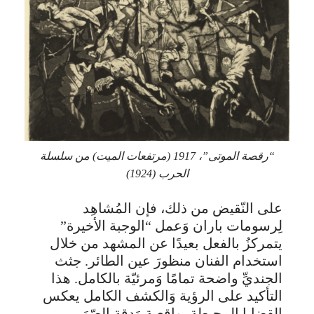
“رقصة الموتى”، 1917 (مرتفعات الميت) من سلسلة
الحرب (1924)
على النّقيض من ذلك، فإن المُشاهِد
لِرسومات باران وَعمل “الوجبة الأخيرة”
يتمركزُ بالفعل بعيدًا عن المشهد من خلال
استخدام الفنان منظورَ عين الطائر. جثث
الجنديِّ واضحة تمامًا وَمرئيّة بالكامل. هذا
التأكيد على الرؤية وَالكشف الكامل يعكس
القضايا المحيطة بواقعية وَدقة الصّوَر