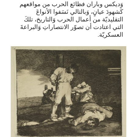
وَديكس وباران فظائع الحرب من مواقعهم
كَشهودَ عيانٍ، وَبالتالي نَسَفوا الأنواعَ
التقليديّة من أعمال الحرب وَالتاريخ، تلكَ
التي اعتادت أن تصوّر الانتصاراتِ وَالبراعةَ
العسكريّة.