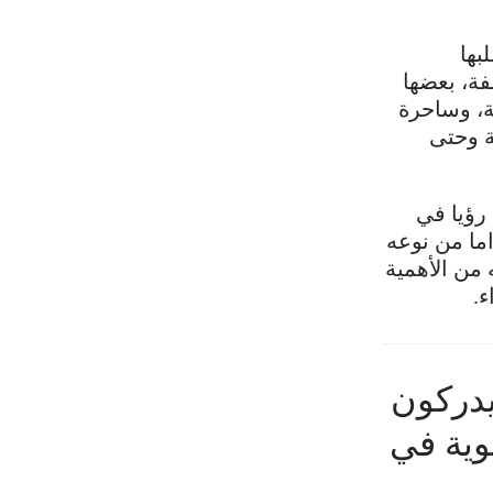
بها
فة، بعضها
، وساحرة
ة وحتى
 رؤيا في
اما من نوعه
من الأهمية
.
يدركون
وية في