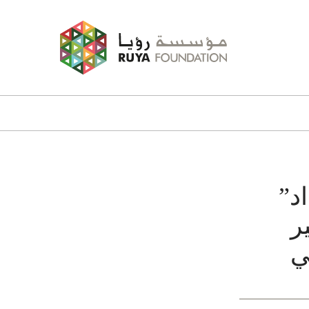
د”
ر
ي