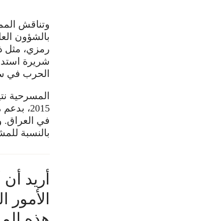
وتناقش الممث
بالشؤون العا
رمزي، مثل ذ
شريرة استدع
الحرب في سو
المسرحية نتي
2015، بد
في العراق. و
بالنسبة للمش
أريد أن 
الأمور ا
هذه المسرح