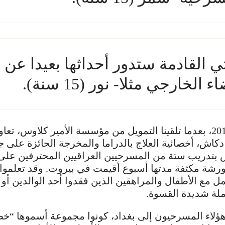
القادمة ستدور أحداثها بعيدا عن ا
الخارجي مثلا- نور (15 سنة).
في مارس 2015، بعدما تلقينا التمويل من مؤسسة الأمير كلاوس، تعاو
ة دكاش، أخصائية العلاج بالدراما والمخرجة الحائزة على جو
بتدريب ستة من المسرحيين العراقيين المحترفين على 
ورشة مكثفة مدتها أسبوع أقيمت في بيروت. وقد تعلموا
ل مع الأطفال والمراهقين الذين فقدوا أحد الوالدين أو ك
ملة شديدة القسوة.
ؤلاء المسرحيون إلى بغداد، كونوا مجموعة أسموها “خطو