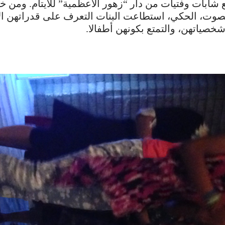
شابات وفتيات من دار “زهور الأعظمية” للأيتام. ومن خل
صوت، الحكي، استطاعت البنات التعرف على قدراتهن الإ
صياتهن، والتمتع بكونهن أطفالا.