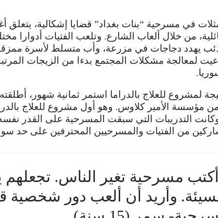
لات في مسرحية “بنات بغداد” قضايا إشكالية، يتعلق أغل
ئلية، من خلال ألعاب الشارع. وتلعب الفتيات أدوارا مختل
ئب يهدد دجاجات في مزرعة، وأب متسلط لأسرة ممزقة
يت لمعالجة مشكلات المجتمع بدءا من الزيجات المرتب
ريا.
جة لمشروع للعلاج بالدراما استمر ثمانية شهور، أطلقته
عم من مؤسسة الأمير كلاوس. وهو أول مشروع للعلاج بالدر
كانت التدريبات التي سبقت المسرحية على القدر نفسه 
اركين من الفتيات والمسرحيين المحترفين على حد سواء
أكتب مسرحية تغير الناس. تجعلهم 
لسيئة. وأريد أن ألعب دور شخصية ق
ية- سمر (15 سنة).