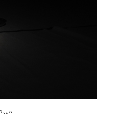
حنين، 13 سنة، تلعب دور أم عراقية محافظة في “بنات بغداد”. الصورة: مؤسسة رؤيا.