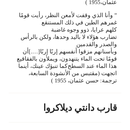
عثمان،1955 )
” وأنا الذي وقفت لأمعن النظر، رأيت قومًا
غمرهم الطين في ذلك المستنقع
كلهم عرايا، ذوو وجوه غاضبة
تضارب هؤلاء لا باليد وحدها، ولكن بالرأس
والصدر والقدمين
وبأسنانهم مزقوا أنفسهم إربًا إربًا [….] أن
قومًا تحت الماء يتنهدون، ويملأون بالفقاقيع
هذا الماء عند السطح كما تنبؤك عينك، أينما
اتجهت (مقتبس من الأنشودة السابعة،
ترجمة: حسن عثمان، 1955 )
قارب دانتي ديلاكروا