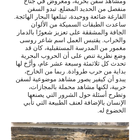
ومشاهد سفن بحرية، ومعروض في جناح
منفصل من الحديد المضلع. تبدو السفن
الفارغة ضائعة ووحيدة، تبتلعها البحار الهائجة.
ساعدت الطبقات السميكة من الألوان
الجافة والمشققة على تعزيز شعورًا بالدمار
والخراب. يقتبس العمل اسم شاعر روسى
مغمور من المدرسة المستقبلية، كان قد
وضع نظرية تنص على أن الحروب البحرية
تحدث كل ثلاثمئة وسبعة عشر عام، وأرَّخ لها
بداية من حرب طروادة. ربما من الخارج،
يبدو أن كيفير يصور مشاهد موضوعية لسفن
حربية، لكنها مشاهد محملة بالمجازات،
وتطرح أسئلة حول الشرور التي يصنعها
الإنسان بالإضافة لعنف الطبيعة التي تأبي
الخضوع له.