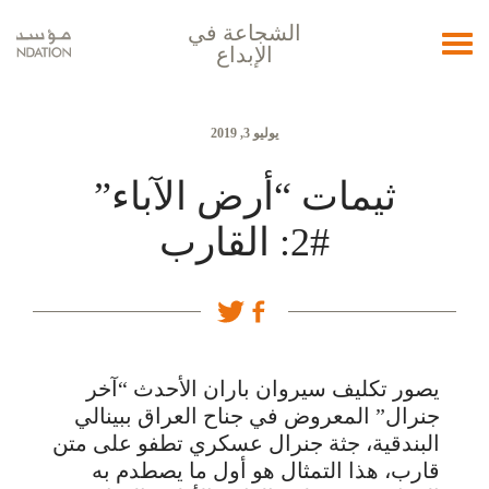
الشجاعة في
Toggle
الإبداع
navigation
يوليو 3, 2019
ثيمات “أرض الآباء”
#2: القارب
يصور تكليف سيروان باران الأحدث “آخر
جنرال” المعروض في جناح العراق ببينالي
البندقية، جثة جنرال عسكري تطفو على متن
قارب، هذا التمثال هو أول ما يصطدم به