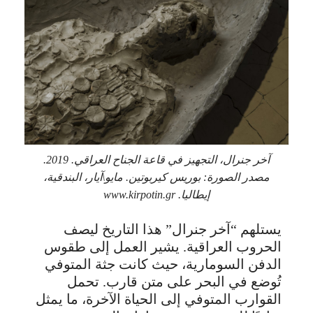
آخر جنرال، التجهيز في قاعة الجناح العراقي. 2019.
مصدر الصورة: بوريس كيربوتين. مايو\آيار، البندقية،
إيطاليا. www.kirpotin.gr
يستلهم “آخر جنرال” هذا التاريخ ليصف
الحروب العراقية. يشير العمل إلى طقوس
الدفن السومارية، حيث كانت جثة المتوفي
تُوضع في البحر على متن قارب. تحمل
القوارب المتوفي إلى الحياة الآخرة، ما يمثل