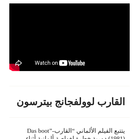
القارب لوولفجانج بيترسون
يتتبع الفيلم الألماني “القارب-Das boot”
(1981) دورية خطرة لغواصة ألمانية أثناء