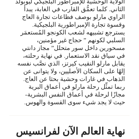
الولاية الوحشية للإمبراطور البلجيكي ليوبولد
الثاني. كلما تعمُّق القارب في الغابة، يبدأ
الراوي مارلو بوصف فظاعات تجارة العاج
وقسوة تجارة الإمبراطورية البلجيكية.
يسترجع تشبيهه لشعب الكونجو المُستعمَر
السلبي لكونهم ” حجاج غير مؤمنين،
مسحورين داخل سور متحلل” مجاز دانتي
في سياق نقد الاستعمار. في نهاية رحلته،
يقابل مارلو النقيب كيرتز، الذي نصَّب نفسه
إلهًا على السكان الأصليين، ولا يتوانى عن
الذهاب في غارات وحشية بحثا عن العاج.
ربما تمثِّل رحلة مارلو في أعماق البرية
مجازًا لرحلة في أعماق النفس البشرية-
حيث لا يجد شيء سوى القسوة والهوس.
نهاية العالم الآن لفرانسيس