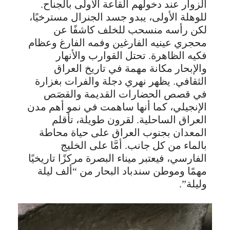
الزوار عند دخولهم القاعة الأولى بالجناح.
للوهلة الأولى، يبدو جسد الجنرال مسترخيًا،
لكن رأسه منسحب للخلف كاشفًا عن
محجري عينيه الفارغين وفمه الفارغ وعظام
فكيه الظاهرة. تحتل القوارب والأنهار
والإبحار مكانة مهمة في تاريخ العراق
الثقافي. يظهر نهري دجلة والفرات بغزارة
في قصص الحضارات القديمة والقصَص
الإنجيلي، كما أنها ساهمت في نمو أهم مدن
العراق الساحلية. لقرون طويلة، تأقلم
المعدان بجنوب العراق على حياة محاطة
بالماء من كل جانب. أمَّا على الخليج
الفارسي، فيعتبر ميناء البصرة مركزًا تاريخيًا
مهمًا وموطن سندباد البحار من “ألف ليلة
وليلة”.