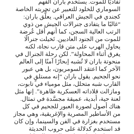
تفاديًا للموت. يستخدم باران الفهم
السوماري للخلود للتعبير عن تجربته الخاصة
كجندي في الجيش العراقي. يعلٌّق باران:
“غالبًا ما يتفادى جنرالات الجيش من ذوي
الرتب العالية السجن، كما أنهم أقل عُرضة
للموت من الجنود العاديين. تَخيلت جنرالًا
يحاول الهرب على متن قارب نجاة، لكنه
يغرق أثناء المحاولة”. لكن رحلة الجنرال في
منحوتة باران لا تُشبه إبحارًا آمنًا إلى العالم
الآخر كما اعتقد السومريون، بل هي عبور
نحو الجحيم. يقول باران “إنه مستلقٍ في
القارب شبه متحلل، مثل مومياء في تابوت،
ومازالت قلاداته العسكرية ظاهرة”. إنها مثل
لعنة حية، أبدية، عميقة مجسَّدة في تمثال.
هناك أصول لصورة العبور للجحيم في كل
من الأساطير المصرية والإغريقية، وهي مجاز
مستخدم بغزارة في الفن والسينما، وإن كان
قد استخدم كدلالة على حروب الحديثة