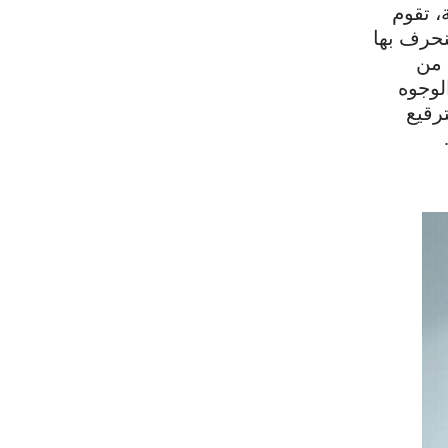
، تقوم
تنحرف بها
. من
الوجوه
ترقيع