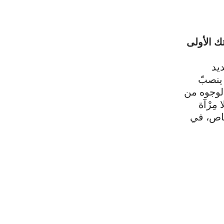
تك الأولى
ديد
 ينصبّ
لوجوه من
 مِرْآة
خاص، في