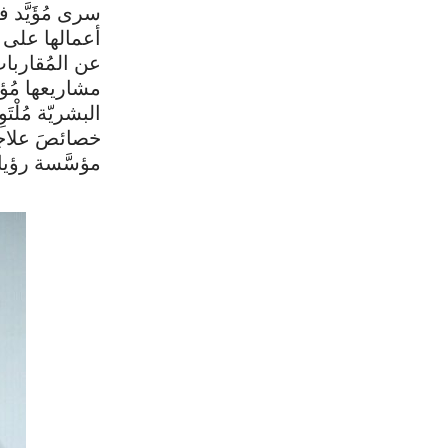
سرى مُؤَيَّد 
أعمالها على ت
عن المُقاربات 
مشاريعها مُؤخ
البشريّة مُلْ
خصائصَ علاجيّ
مؤسَّسة رؤيا ح