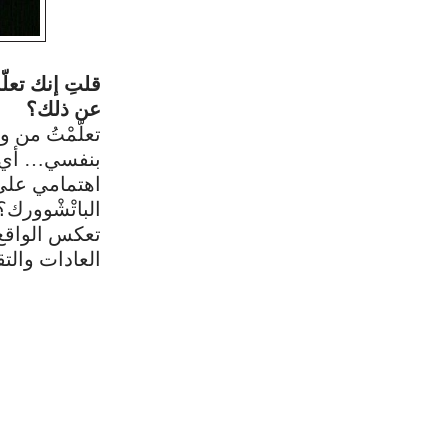
قلتِ إنك تعلّ
عن ذلك؟
تعلّمْتُ من و
بنفسي… أي ابت
اهتمامي على
الباتْشْوورك؟
تعكس الواقع
العادات والتق