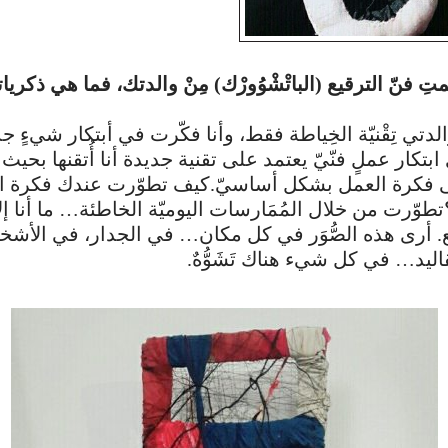
متِ فنّ الترقيع (الباتْشْوُورْك) مِنْ والدتك، فما هي ذكريا
الدتي تِقْنيّة الخِياطة فقط، وأنا فكّرت في أبتكار شيءٍ ج
كار عملٍ فنّيّ يعتمد على تقنية جديدة أنا أُتقنها بحيث
 فكرة العمل بشكل أساسيّ. كيف تطوّرت عندك فكرة ا
 تطوّرت من خلال المُمَارسات اليوميّة الخاطئة… ما أنا إلا
. أرى هذه الصُّوَر في كل مكان… في الجدار، في الأش
اليد… في كل شيء هناك تَشَوُّهٌ.