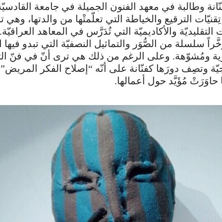
فنّانة وطالبة في معهد الفنون الجميلة في جامعة القادسيّة
ِقنيّات الترقيع والخياطة التي تعلّمتْها من والدتها، وهي 
التقليديّة والأكاديميّة التي تُدَرَّس في المعاهد العراقيّة
َّراً سلسلة من الصُّوَر والتماثيل النصفيّة التي تبدو فيها 
تَوِية ومُشوّهة. وعلى الرغم من ذلك هي ترى أنّ في فنّ ال
ة وتصِف دورَها كفنّانة على أنّه “إصلاح الفكر المريض”.
اوَرَتْ مُؤَيَّد حول أعمالها.