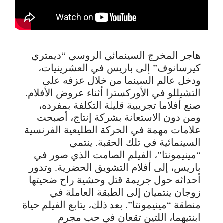
هاجر المخرج السينمائي الروسي “ديمتري
كيرسانوف” إلى باريس في العشرينيات،
ودخل عالم السينما من خلال عزفه على
التشيللو في الأوركسترا أثناء عروض الأفلام.
صنع أفلاما تجريبية قليلة التكلفة بمفرده،
ومن دون الاستعانة بشركة إنتاج، أصبحت
علامات مهمة في الحركة الطليعية الفرنسية
السينمائية في تلك الحقبة. ينتمي
“مينيمونتا”، الفيلم الصامت الذي صور في
باريس، إلى أفلام التشويق الحضرية. وتدور
أحداثه حول جريمة قتل وحشية راح ضحيتها
زوجان ينتميان إلى الطبقة العاملة في
منطقة “مينيمونتا”. بعد ذلك، يتابع الفيلم حياة
ابنتيهما، اللتين تقعان في حب مجرم