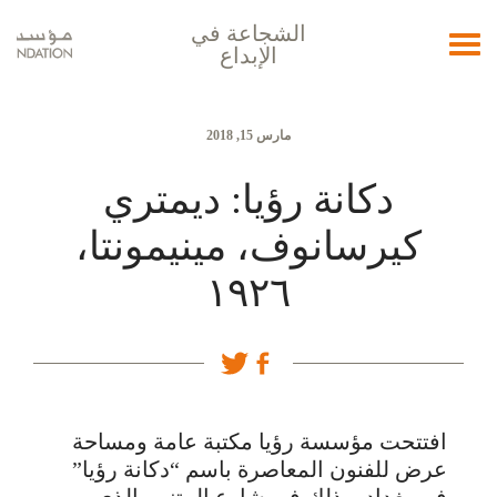
الشجاعة في
Toggle
الإبداع
navigation
مارس 15, 2018
دكانة رؤيا: ديمتري
كيرسانوف، مينيمونتا،
١٩٢٦
افتتحت مؤسسة رؤيا مكتبة عامة ومساحة
عرض للفنون المعاصرة باسم “دكانة رؤيا”
في بغداد، وذلك في شارع المتنبي الذي