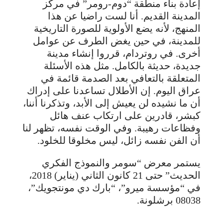
إعادة بناء منطقة “دوم-رومر” في مركز
المدينة القديم. أنا لست راضيا عن هذا
المنهج، لأنه يضع الأولوية للصورة التاريخية
للمدينة، في حين يغض الطرف عن عوامل
أخرى. في روتردام، قرروا إنشاء مدينة
جديدة، حديثة بالكامل. مثل هذه الأسئلة
المتعلقة بالتعافي بعد الصدمة قائمة في
عراق اليوم. إن الأطلال تساعدنا على إدراك
أن ما نشيده لن يعيش إلى الأبد، وتذكرنا أننا،
كبشر، قادرين على ارتكاب عنف هائل
وفظاعات رهيبة. وفي الوقت نفسه، تظهر لنا
أن الفن نفسه زائل، ليس مخلوقا للخلود.
يستمر معرض “سومر والنموذج الفكري
الحديث” حتى 21 كانون الثاني (يناير) 2018،
في “مؤسسة ميرو”، “بارك دي مونتجويك”،
08038 برشلونة.