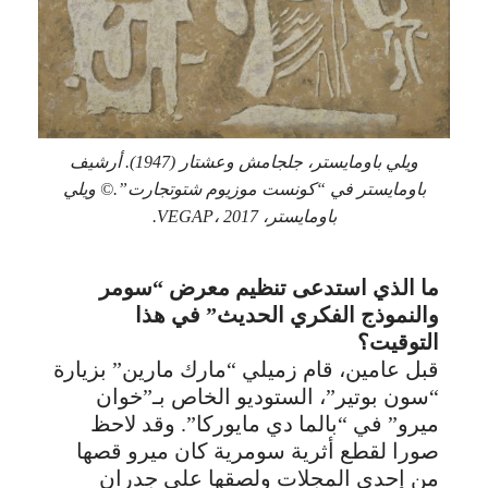
ويلي باومايستر، جلجامش وعشتار (1947). أرشيف
باومايستر في “كونست موزيوم شتوتجارت”.© ويلي
باومايستر، VEGAP، 2017.
ما الذي استدعى تنظيم معرض “سومر
والنموذج الفكري الحديث” في هذا
التوقيت؟
قبل عامين، قام زميلي “مارك مارين” بزيارة
“سون بوتير”، الستوديو الخاص بـ”خوان
ميرو” في “بالما دي مايوركا”. وقد لاحظ
صورا لقطع أثرية سومرية كان ميرو قصها
من إحدى المجلات ولصقها على جدران