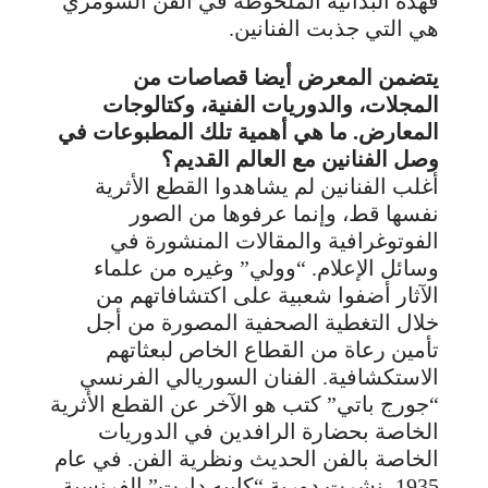
فهذه البدائية الملحوظة في الفن السومري
هي التي جذبت الفنانين.
يتضمن المعرض أيضا قصاصات من
المجلات، والدوريات الفنية، وكتالوجات
المعارض. ما هي أهمية تلك المطبوعات في
وصل الفنانين مع العالم القديم؟
أغلب الفنانين لم يشاهدوا القطع الأثرية
نفسها قط، وإنما عرفوها من الصور
الفوتوغرافية والمقالات المنشورة في
وسائل الإعلام. “وولي” وغيره من علماء
الآثار أضفوا شعبية على اكتشافاتهم من
خلال التغطية الصحفية المصورة من أجل
تأمين رعاة من القطاع الخاص لبعثاتهم
الاستكشافية. الفنان السوريالي الفرنسي
“جورج باتي” كتب هو الآخر عن القطع الأثرية
الخاصة بحضارة الرافدين في الدوريات
الخاصة بالفن الحديث ونظرية الفن. في عام
1935، نشرت دورية “كاييه دارت” الفرنسية