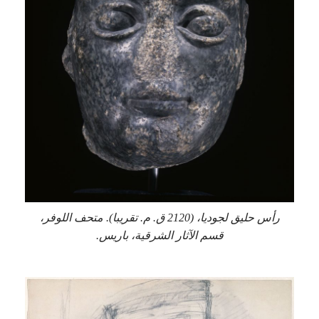
رأس حليق لجوديا، (2120 ق. م. تقريبا). متحف اللوفر،
قسم الآثار الشرقية، باريس.