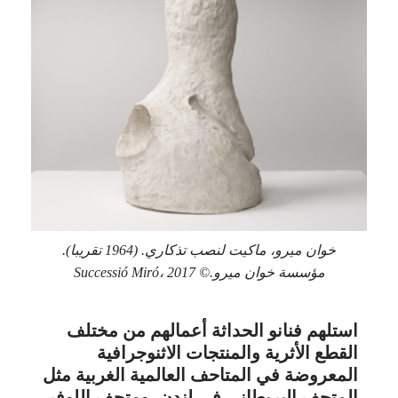
خوان ميرو، ماكيت لنصب تذكاري. (1964 تقريبا).
مؤسسة خوان ميرو.© Successió Miró، 2017
استلهم فنانو الحداثة أعمالهم من مختلف
القطع الأثرية والمنتجات الاثنوجرافية
المعروضة في المتاحف العالمية الغربية مثل
المتحف البريطاني في لندن، ومتحف اللوفر