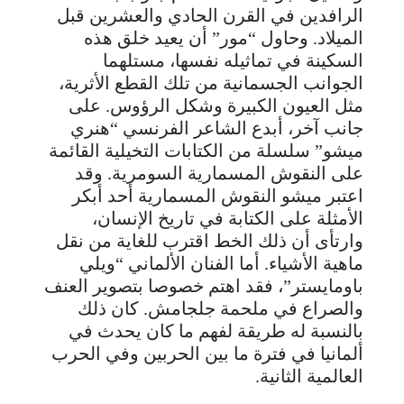
الرافدين في القرن الحادي والعشرين قبل
الميلاد. وحاول “مور” أن يعيد خلق هذه
السكينة في تماثيله نفسها، مستلهما
الجوانب الجسمانية من تلك القطع الأثرية،
مثل العيون الكبيرة وشكل الرؤوس. على
جانب آخر، أبدع الشاعر الفرنسي “هنري
ميشو” سلسلة من الكتابات التخيلية القائمة
على النقوش المسمارية السومرية. وقد
اعتبر ميشو النقوش المسمارية أحد أبكر
الأمثلة على الكتابة في تاريخ الإنسان،
وارتأى أن ذلك الخط اقترب للغاية من نقل
ماهية الأشياء. أما الفنان الألماني “ويلي
باومايستر”، فقد اهتم خصوصا بتصوير العنف
والصراع في ملحمة جلجامش. كان ذلك
بالنسبة له طريقة لفهم ما كان يحدث في
ألمانيا في فترة ما بين الحربين وفي الحرب
العالمية الثانية.