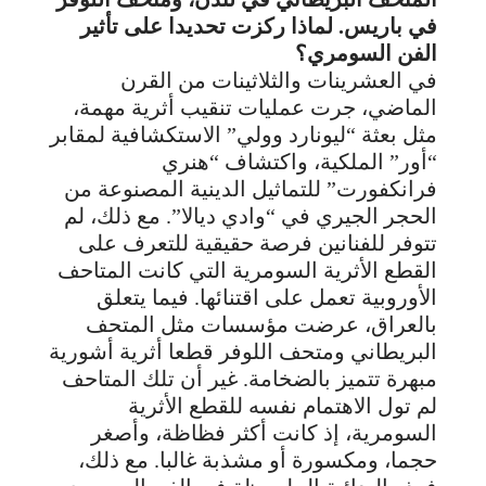
في باريس. لماذا ركزت تحديدا على تأثير
الفن السومري؟
في العشرينات والثلاثينات من القرن
الماضي، جرت عمليات تنقيب أثرية مهمة،
مثل بعثة “ليونارد وولي” الاستكشافية لمقابر
“أور” الملكية، واكتشاف “هنري
فرانكفورت” للتماثيل الدينية المصنوعة من
الحجر الجيري في “وادي ديالا”. مع ذلك، لم
تتوفر للفنانين فرصة حقيقية للتعرف على
القطع الأثرية السومرية التي كانت المتاحف
الأوروبية تعمل على اقتنائها. فيما يتعلق
بالعراق، عرضت مؤسسات مثل المتحف
البريطاني ومتحف اللوفر قطعا أثرية أشورية
مبهرة تتميز بالضخامة. غير أن تلك المتاحف
لم تول الاهتمام نفسه للقطع الأثرية
السومرية، إذ كانت أكثر فظاظة، وأصغر
حجما، ومكسورة أو مشذبة غالبا. مع ذلك،