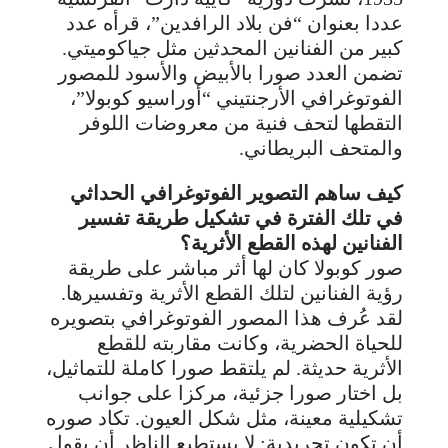
عددا بعنوان “فن بلاد الرافدين”، قرأه عدد
كبير من الفنانين المحدثين مثل جياكوميتي.
تضمن العدد صورا بالأبيض والأسود للمصور
الفوتوغرافي الأرجنتيني “أوراسيو كوبولا”،
التقطها لتحف فنية من معروضات اللوفر
والمتحف البريطاني.
كيف ساهم التصوير الفوتوغرافي الحداثي
في تلك الفترة في تشكيل طريقة تفسير
الفنانين لهذه القطع الأثرية؟
صور كوبولا كان لها أثر مباشر على طريقة
رؤية الفنانين لتلك القطع الأثرية وتفسيرها.
لقد عُرف هذا المصور الفوتوغرافي بتصويره
للحياة الحضرية، وكانت مقاربته للقطع
الأثرية حديثة. لم يلتقط صورا كاملة للتماثيل،
بل اختار صورا جزئية، مركزا على جوانب
تشكيلية معينة، مثل شكل العيون. تكاد صوره
أن تكون تجريدية: لا يستطيع الناظر أن يقول