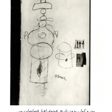
بيدرو كول، بدون تاريخ. فوتوغرافيا. قصاصات من