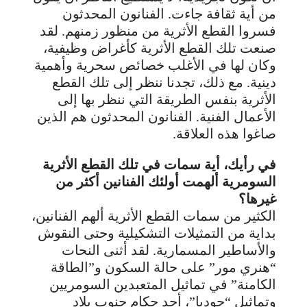
من أية ثقافة جاءت. الفنانون المحدثون
فسروا القطع الأثرية من منظور زمنهم. لقد
صنعت تلك القطع الأثرية كأغراض وظيفية،
وكان لها في الأغلب خصائص سحرية وأهمية
دينية. مع ذلك، تجدنا ننظر إلى تلك القطع
الأثرية بنفس الطريقة التي ننظر بها إلى
الأعمال الفنية. الفنانون المحدثون هم الذين
صاغوا هذه العلاقة.
في رأيك، أية سمات في تلك القطع الأثرية
السومرية ألهمت أولئك الفنانين أكثر من
غيرها؟
الكثير من سمات القطع الأثرية ألهم الفنانين،
بداية من التمثيلات التشكيلية وحتى النقوش
والأساطير المسمارية. لقد أثنى النحات
“هنري مور” على حالة السكون و”الطاقة
الكامنة” في تماثيل المتعبدين السومريين
وتماثيل “جوديا”، أحد حكام جنوب بلاد