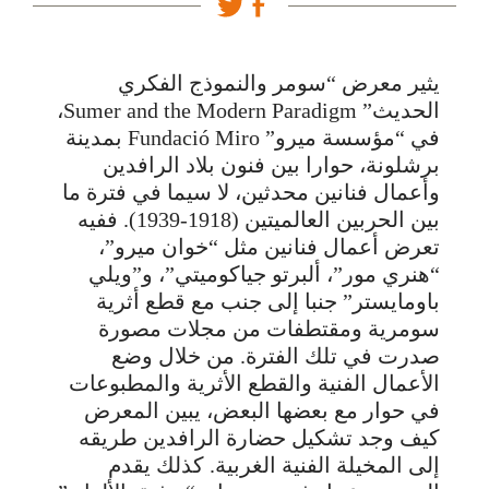
يثير معرض “سومر والنموذج الفكري
الحديث” Sumer and the Modern Paradigm،
في “مؤسسة ميرو” Fundació Miro بمدينة
برشلونة، حوارا بين فنون بلاد الرافدين
وأعمال فنانين محدثين، لا سيما في فترة ما
بين الحربين العالميتين (1918-1939). ففيه
تعرض أعمال فنانين مثل “خوان ميرو”،
“هنري مور”، ألبرتو جياكوميتي”، و”ويلي
باومايستر” جنبا إلى جنب مع قطع أثرية
سومرية ومقتطفات من مجلات مصورة
صدرت في تلك الفترة. من خلال وضع
الأعمال الفنية والقطع الأثرية والمطبوعات
في حوار مع بعضها البعض، يبين المعرض
كيف وجد تشكيل حضارة الرافدين طريقه
إلى المخيلة الفنية الغربية. كذلك يقدم