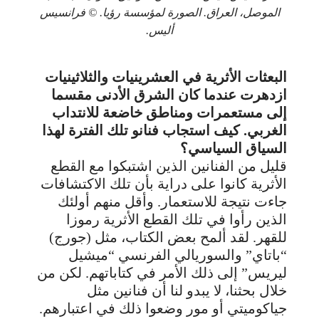
الموصل، العراق. الصورة لمؤسسة رؤيا. © فرانسيس
أليس.
البعثات الأثرية في العشرينيات والثلاثينيات
ازدهرت عندما كان الشرق الأدنى مقسما
إلى مستعمرات ومناطق خاضعة للانتداب
الغربي. كيف استجاب فنانو تلك الفترة لهذا
السياق السياسي؟
قليل من الفنانين الذين اشتبكوا مع القطع
الأثرية كانوا على دراية بأن تلك الاكتشافات
جاءت نتيجة للاستعمار. وأقل منهم أولئك
الذين رأوا في تلك القطع الأثرية رموزا
للقهر. لقد ألمح بعض الكتاب، مثل (جورج)
“باتاي” والسوريالي الفرنسي “ميشيل
ليريس” إلى ذلك الأمر في كتاباتهم. لكن من
خلال بحثنا، لا يبدو لنا أن فنانين مثل
جياكوميتي أو مور وضعوا ذلك في اعتبارهم.