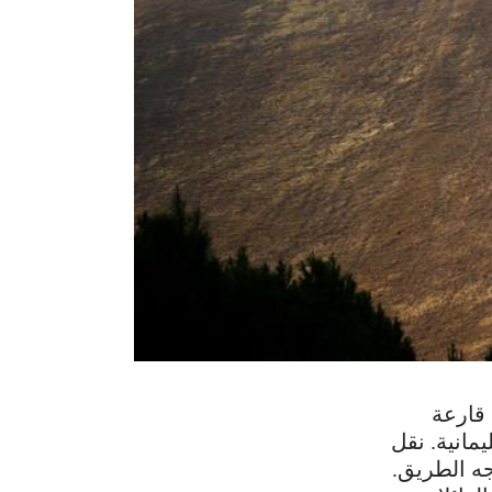
 عرف بـ”فن الأرض” (2014) على قارعة
مانية. نقل
ه الطريق.