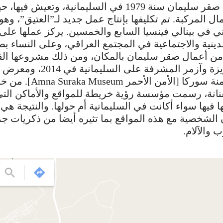
ولدت الفنانة صقر سليمان سنة 1979 في السليمانية، وتعي
ل المركبة. تم تكليفها بإنتاج عمل جديد لـ”العتيق”، وهو
ي في بينالي فينسيا السابع والخمسين. يركز عملها على 
دينية والاجتماعية في المجتمع العراقي، وعلى النساء ب
 من أعمال صقر سليمان بالمكان، ومن ذلك مشروعها ال
في جبلي جويزة وآزمر المشرفة على 
فناء متحف أمنة سوركا [الأمن 
نانة، رسمت مؤسسة رؤية خريطة للمواقع والأماكن التي
ها فيها سواء أكانت في السليمانية أم حولها. والنتيجة هي
الشخصية مع هذه المواقع بما تثيره أيضا من ذكريات 
 والآلام.