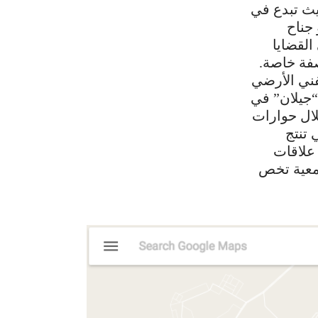
ش فيها، حيث تبدع في
 جناح
القضايا
صفة خاصة.
فني الأرضي
السليمانية في 2014، ومعرض “جيلان” في
الأحمر Amna Suraka Museum]. من خلال حوارات
 تنتج
 علاقات
جمعية تخص