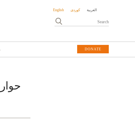
العربية
کوردی
English
DONATE
DONATE
م
حوارا