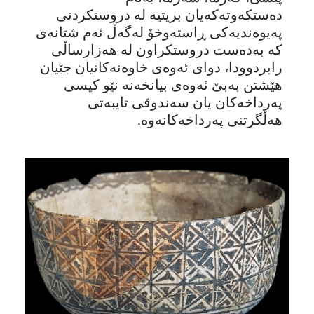
دەستکەوتەکەیان بریتیە لە دروستکردنی
پەیوەندیەکی ڕاستەوخۆ لەگەڵ ئەم شتانەی
کە بەدەست دروستکراون لە هەزارساڵی
رابردوودا، دوای ئەوەی خاوەنەکانیان جێیان
هێشتن بەبێ ئەوەی بیانخەنە نێو کیسی
پەرداخەکان یان سەندوقی تایبەتی
هەڵگرتنی پەرداخەکانەوە.