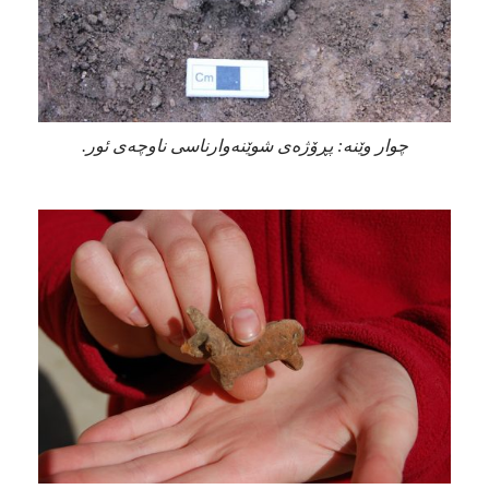
چوار وێنە: پڕۆژەی شوێنەوارناسی ناوچەی ئور.