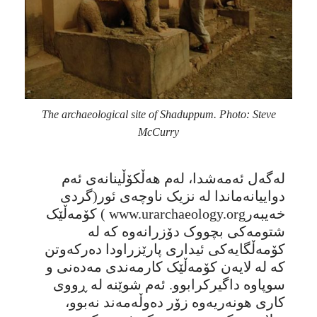
The archaeological site of Shaduppum. Photo: Steve
McCurry
لەگەل ئەمەشدا، لەم هەڵكۆڵینانەی ئەم
دواییانەماندا لە نزیک ناوچەی ئور(گردی
خەیبەرwww.urarchaeology.org ) کۆمەڵێک
شتومەکی بچووک دۆزرانەوە کە لە
کۆمەڵگایەکی ئیداری پارێزراودا دەرکەوتن
کە لە لایەن کۆمەڵێک کارمەندی مەدەنی و
سوپاوە داگیرکرابوو. ئەم شوێنە لە ڕووی
کاری هونەریەوە زۆر دەوڵەمەند نەبوو،