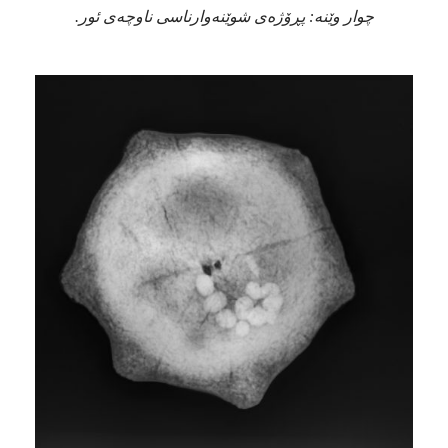
چوار وێنە: پڕۆژەی شوێنەوارناسی ناوچەی ئور.