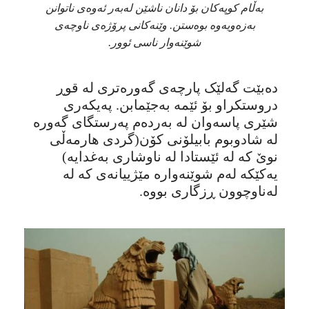
بەڵام کوپەکان بۆ دانان ناشێن لەبەر ئەوەی ناتوانن
بەزەویەوە بوەستن. وێنەکانی پرۆژەی ناوچەی
شوێنەوار ناسی ئوور.
دەبێت گەلێک پارچەی گەورەتری لە قوڕ
دروستکراو بۆ ئێمە بەجێمابن. پەیکەری
شێری پاسەوان لە بەردەم پەرستگای گەورە
لە شادوبوم بابیلۆنی کۆن(گردی هارمەڵی
نوێ کە لە ئێستادا لە ناوشاری بەغدایە)
یەکێکە لەم شوێنەوارە مێژییانەی کە لە
لەناوچوون ڕزگاری بووە.