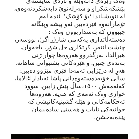
وەک رێژەی دانەوێڵە و ئاردی شایستەی
پێشکەشکراو و سەرلەنوێ دابەشکردنەوەی،
لە نێویشیاندا ‘بۆ کۆشک’. ئێمە لەم
تۆمارانەوە فێردەبین ئەو پیشە وپێگانە
چیبوون کە بەشداربوون وەک :
دەستەڵاتداری یەکەمی شار(ڕاگر)، نووسەر،
چێشت لێنەر، کرێکاری جل شۆر، باخەوان،
هیرالدا، بەرگدروو هەروەها چوار ژنی
بەندەی چنین. و هێزەکانی پشتیوانی شاهانە.
هەر لە درێژایی ئەمەدا فێری مێژوو دەبین:
ساڵی خۆبەدەستەوەدانی پاشا ئەیاداراغالاما،
کەئەمەش ١٥٠٠،ساڵ پێش زایین. سوود
خوازی وەک ئەمەی کە هەیە، هەروەها
ئەحکامەکانی و هێلە گشیتیەکانیشی کە
جوانیەکی نایاب و هەستی سادەییمان
پێدەبەخشن.