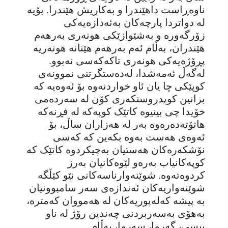
ناوەڕاست داهێندرا و بەکاریش هێندرا. بۆیە
لە دواتردا پارچەکان بەئەدازەیەکی
زۆرگەورە و بەشێوازێکی هونەری بەرهەم
هێندران، بەڵام ئەم بەرهەم هێنانە هونەریە
پڕۆژەیەکی هونەری تاکەکەسی نەبوو.
لەگەڵ ئەمەشدا، لەدەستگرتنی نموونەی
کوپێکی چا یان ئاو خواردنەوە بۆ ئەوەیە کە
بزانین کوپدروستکەری کۆن لە سەردەمی
خۆیدا چی بینیوە کاتێک کوپەکە لە فڕنەکە
هاتۆتەدەرەوە بەر لە هەزاران ساڵ، بۆ
ئەوەی هەست بەوە بکەین کە کەسی
نۆشکەرەکان هەستیان بەچیکردوە کاتێک کە
کوپەکانیاب بەرەو لێوەکانیان بەرز
کردوەتەوە. شوێنەوارناسەکانی نێو کێڵگە
شوێنەواریەکان ئەندازەی سەر سامبوونیان
بە پیشە کەلەپوریەکان لە هەمووان کەمترە،
بە‌هۆی بەسەربردنی چەندین رۆژ لە ناو
پیسی، گەرما، سەرما، بەڵام