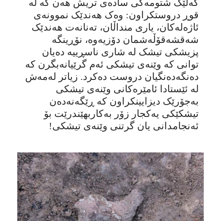
گەلێک شتومەکی سادەی تریش هەن کە لە
قوڕ دروستکراون: وەک هەندێک نموونەی
ئاژەلەکان، یاری منداڵان، تەنانەت هەندێک
شەقشەقۆڵەشمان دۆزیەوە، نۆڕینگە
پزیشکی تیشک لە شاری ناسڕییە دەیان
توانی کە وێنەی تیشکی ئەم گرێیانەبگرن کە
دەنگەدەنگیان دروست دەکرد. زیاتر لەمەش
لە ئێستادا ئامێرەکانی وێنەی تیشکی
بەجۆرێک دیزایینکراون کە ڕێگەنەدەن
تیشکێکی یەکجار زۆر بەکاربهێندرێت بۆ
ئەنجامدانی یان گرتنی وێنەی تیشکی!