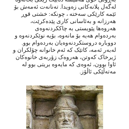
لەگەل پلانەکانی زەویدا. تەنانەت ئەمەش بۆ
ئێمە کارێکی سەختە ، چونکە: خشتی قوڕ
هەرزانە و بەئاسانی کاری پێدەکرێت،
هەروەها پێویستی بە چاککردنەوەی
بەردەوام هەیە بۆ مانەوە، بۆیە نوێکردنەوە و
دووبارە دروستکردنەوەیان بەردەوام بوو.
لەبەر ئەمە، کاتێک کە ئەم خانوانە چۆلکران و
ژیرخاک کەوتن، هەروەک زۆربەی خانوەکان
ئاوا بوون، ئەوەی کە مایەوە بریتی بوو لە
مەتەڵێکی ئاڵۆز.