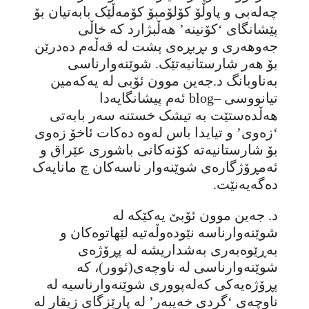
چەلەبی و پاوڵۆ کۆلۆمبۆ کۆمەڵێک بابەتیان بۆ
پێشانگای ‘کۆنینە’ هەڵبژارد کە خاڵی
جەوهەری و ىڕبڕەی پشت لە قەڵەم دەدرێن
بۆ هەر شارستانیەتێک. شوێنەوارناسی
بەناوبانگ د.جەین موون ئۆبی لە یەکەمین
تیانووسی –blog ئەم پیشانگایەدا
هەڵدەستێت بە تیشک خستنە سەر بابەتی
‘زەوی’ و تیایدا باس لەوە دەکات ئاخۆ زەوی
بۆ شارستانیەتە کۆنەکانی باشوری عێراق و
ئەمڕۆژگارەی شوێنەوار ناسەکان چ مانایەک
دەگەیەنێت.
د. جەین موون ئۆبێ یەکێکە لە
شوێنەوارناسە نێودەوڵەتیە لێهاتوەکان و
بەڕێوەبەری بەشداریشە لە پڕۆژەی
شوێنەوارناسی لە ناوچەی(ئوور)، کە
پڕۆژەیەکی کەلەپووری شوێنەوارناسیە لە
ناوچەی ‘گردی خەیبەر’ لە پارێزگای زیقار لە