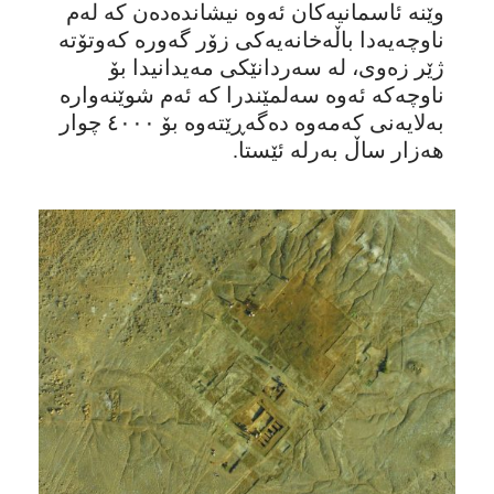
وێنە ئاسمانیەکان ئەوە نیشاندەدەن کە لەم
ناوچەیەدا باڵەخانەیەکی زۆر گەورە کەوتۆتە
ژێر زەوی، لە سەردانێکی مەیدانیدا بۆ
ناوچەکە ئەوە سەلمێندرا کە ئەم شوێنەوارە
بەلایەنی کەمەوە دەگەڕێتەوە بۆ ٤٠٠٠ چوار
هەزار ساڵ بەرلە ئێستا.