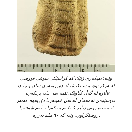
وێنە: پەیکەری ژنێک کە کراسێکی سوفی قورسی
لەبەرکردوە، و شتێکیش لە دەوروبەری شان و ملیدا
ئاڵاوە لە گەڵ کڵاوێک. ئێمە سێ دانە پریکەریی
هاوشێوەی ئەمەمان لە تەل خەیبەردا دۆزیەوە، لەبەر
ئەمە بەروونی دیارە کە ئەم پەیکەرانە لەم شوێنەدا
دروستکراون. وێنە کە ٩٠ ملم بەرزە.