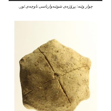
چوار وێنە: پڕۆژەی شوێنەوارناسی ناوچەی ئور.