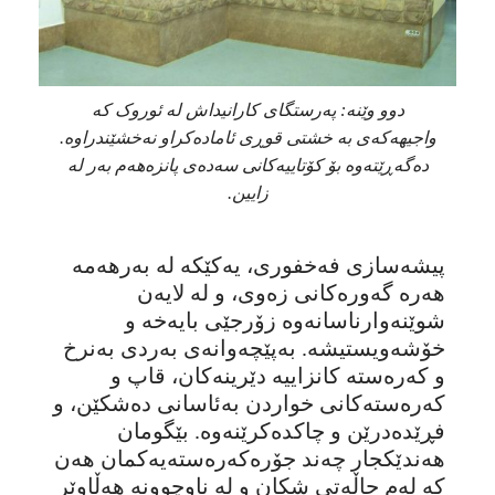
دوو وێنە: پەرستگای کارانیداش لە ئوروک کە
واجیهەکەی بە خشتی قوڕی ئامادەکراو نەخشێندراوە.
دەگەڕێتەوە بۆ کۆتاییەکانی سەدەی پانزەهەم بەر لە
زایین.
پیشەسازی فەخفوری، یەکێکە لە بەرهەمە
هەرە گەورەکانی زەوی، و لە لایەن
شوێنەوارناسانەوە زۆرجێی بایەخە و
خۆشەویستیشە. بەپێچەوانەی بەردی بەنرخ
و کەرەستە کانزاییە دێرینەکان، قاپ و
کەرەستەکانی خواردن بەئاسانی دەشکێن، و
فڕێدەدرێن و چاکدەکرێنەوە. بێگومان
هەندێکجار چەند جۆرەکەرەستەیەکمان هەن
کە لەم حاڵەتی شکان و لە ناوچوونە هەڵاوێر