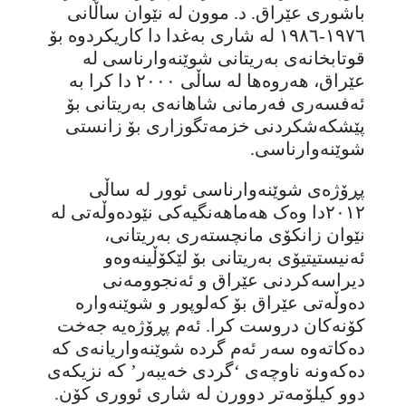
باشوری عێراق. د. موون لە نێوان ساڵانی
١٩٧٦-١٩٨٦ لە شاری بەغدا دا کاریکردوە بۆ
قوتابخانەی بەریتانی شوێنەوارناسی لە
عێراق، هەروەها لە ساڵی ٢٠٠٠ دا کرا بە
ئەفسەری فەرمانی شاهانەی بەریتانی بۆ
پێشکەشکردنی خزمەتگوزاری بۆ زانستی
شوێنەوارناسی.
پڕۆژەی شوێنەوارناسی ئوور لە ساڵی
٢٠١٢دا وەک هەماهەنگیەکی نێودەوڵەتی لە
نێوان زانکۆی مانچستەری بەریتانی،
ئەنیستیتیۆی بەریتانی بۆ لێکۆڵینەوەو
دیراسەکردنی عێراق و ئەنجوومەنی
دەوڵەتی عێراق بۆ کەلوپور و شوێنەوارە
کۆنەکان دروست کرا. ئەم پڕۆژەیە جەخت
دەکاتەوە سەر ئەم گردە شوێنەواریانەی کە
دەکەونە ناوچەی ‘گردی خەیبەر’ کە نزیکەی
دوو کیلۆمەتر دوورن لە شاری ئووری کۆن.