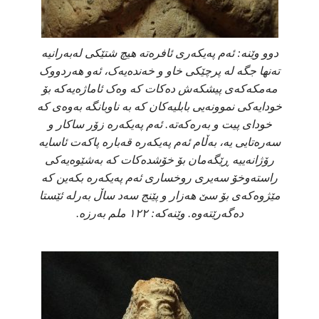
دوو وێنە: ئەم پەیکەری ئافرەتە هیچ شتێکی لەبەرانیە
تەنها جگە لە پرچێکی خاو و خەندەیەک، ئەو هەردووک
مەمکەکەی پیشکەش دەکات کە وەک ئاماژەیەکە بۆ
خودایەکی نموونەیی بابلیەکان کە بە ناوبانگە بەوەی کە
خودای پیت و بەرەکەتە. ئەم پەیکەرە زۆر ساکار و
سەرەتایی یە، بەڵام ئەم پەیکەرە قەبارە پاکەت ئاسایە
رۆژانەییە ڕێگەمان بۆ خۆشدەکات کە بەشێوەیەکی
راستەوخۆ سەیری روخساری ئەم پەیکەرە بکەین کە
مێژوەکەی بۆ سێ هەزار و پێنج سەد ساڵ بەرلە ئێستا
دەگەرێتەوە. وێنەکە: ١٢٢ ملم بەرزە.