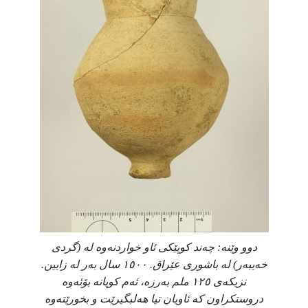
دوو وێنە: چەند کوپێکی ئاو خواردنەوە لە (گردی
خەیبەر) لە باشوری عێراق. ١٥٠٠ سال بەر لە زایین.
نزیکەی ١٢٥ ملم بەرزە، ئەم کوپانە بۆئەوە
دروستکراون کە ئاویان تیا هەلبگیرێت و بخورێتەوە