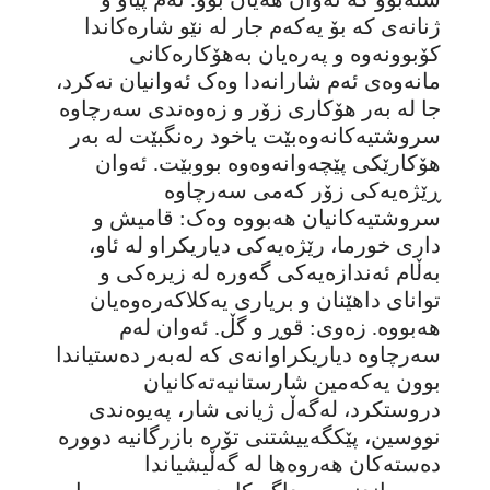
ژنانەی کە بۆ یەکەم جار لە نێو شارەکاندا
کۆبوونەوە و پەرەیان بەهۆکارەکانی
مانەوەی ئەم شارانەدا وەک ئەوانیان نەکرد،
جا لە بەر هۆکاری زۆر و زەوەندی سەرچاوە
سروشتیەکانەوەبێت یاخود رەنگبێت لە بەر
هۆکارێکی پێچەوانەوەوە بووبێت. ئەوان
ڕێژەیەکی زۆر کەمی سەرچاوە
سروشتیەکانیان هەبووە وەک: قامیش و
داری خورما، رێژەیەکی دیاریکراو لە ئاو،
بەڵام ئەندازەیەکی گەورە لە زیرەکی و
توانای داهێنان و بریاری یەکلاکەرەوەیان
هەبووە. زەوی: قوڕ و گڵ. ئەوان لەم
سەرچاوە دیاریکراوانەی کە لەبەر دەستیاندا
بوون یەکەمین شارستانیەتەکانیان
دروستکرد، لەگەڵ ژیانی شار، پەیوەندی
نووسین، پێکگەییشتنی تۆرە بازرگانیە دوورە
دەستەکان هەروەها لە گەڵیشیاندا