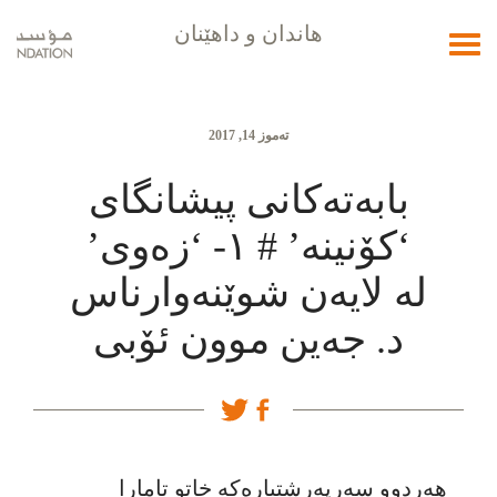
هاندان و داهێنان
Toggle
navigation
تەموز 14, 2017
بابەتەکانی پیشانگای
‘کۆنینە’ # ١- ‘زەوی’
لە لایەن شوێنەوارناس
د. جەین موون ئۆبی
هەردوو سەرپەرشتیارەکە خاتو تامارا