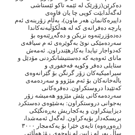
دەکرێن(زۆرێک لە ئێمە تاکو ئێستاشی
لەگەڵدابێت کوپی چا یان قاوەی
داپیرەکانمان هەر ماون)، بەڵام زۆرینەی ئەم
پارچە دەفرانەی کە لە هەڵکۆڵیەنەکاندا
دەدەۆزرێنەوە نزیکن و دەگەڕێنەوە بۆ
سەردەمێکی نوێ بەگوێرەی ئە م سیاقەی
کەدواجار تیایدا بەکارهێندراون. ئەمەش
مانای ئەوەیە کە دەستنیشانکردنی مۆدێل و
ستایلی دەفر وکوپە فەخفوری و
سیرامیکیەکان زۆر گرنگن بۆ گێرانەوەی
باڵەخانەکان بۆ ئەم مێژوو و سەردەمەی
کەتێیدا دروستکراون. دەفرەکانی
سەردەمەکانی پێش مێژوو هەمیشە زۆر
بەجوانی دروستکراون: بەشێوەی دەستکرد
دیزایینکراون و یەکجاریش بەڕەنگێکی
بریسکەدار بۆیەکراون. لەگەل ئەمەشدا،
(ڕەوڕەوە) تایەی خێرا بۆ یەکەمجار ٣٠٠٠
ساڵ بەر لە زایین لە ناوچەی ڕۆژهەڵاتی