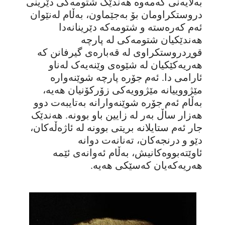
بەلایەنی کەمەوە هەندێک شتومەکی دێرینی
دروستکراومان بۆ بەجێماون، بەڵام لەنێوان
ئەم کەرەستە و شتومەکە دێرینانەدا
هەندێکیان شتومەکی لە پارچە
قوڕدروستکراوی لە قەبارەی گیرفانن کە
هەریەکێکیان لە شێوەی وێنەیەک لەناو
ئارامی دا. ئەم جۆرە پارچە شوێنەوارە
مێژووییانە مێژوویەکی زۆرکۆنیان هەیە،
بەڵام ئەم جۆرە شوێنەوارانە بەتایبەت دوو
هەزار ساڵ بەر لە زایین باو بوونە. هەندێک
جار ئەم ستایلانە بریتی بوونە لە ئاژەڵەکان،
دێو و درنجەکان، تەنانەت دوانە
ئاوێتەبووەکانیش، بەڵام ئەوانەی ئێمە
هەریەکەیان کەسێکی هەیە.