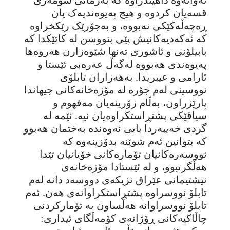
قسەیان کردوە و هیچ پەیوەندیەک یان
ڕەچەڵەکێکی نەبووە، و بەجۆرێک رێکخراوە
کە ئەکەدیەکانیش پێی بنووسن لە کاتێکدا کە
بابیلۆنی و ئاشوری تەنها شێوەزارن هەروەها
پەیوەندی هەبووە لەگەڵ عەرەبی ئێستا و
ئارامی و عیبریدا. بەهەزاران تابلۆی
نووسینی لەم جۆرە لە مۆزەخانەکانی جیهاندا
پارێزراون، بەڵام زۆرینەیان مەفهوم و
سیاقێکی پشتڕاستکراوەیان نیە. ئێمە لە
گردی خەیبەردا بایی ئەوەندە بەختمان هەبوو
کە بتوانین ئەم شوێنە بدۆزینەوە کە
نووسەرەکانیان تۆمارەکانی خۆیانیان تێدا
هەڵگرتبوو، و لە ئێستادا مۆزەخانەی
نیشتیمانی عێراق نزیکەی دووسەد دانە لەم
تابلۆ نووسراوە پشتڕاستکراوانەی هەن. ئەم
تابلۆ نووسراوانە هەڵساون بە تۆمارکردنی
چاڵاکیەکانی ڕۆژانەی کۆمەڵگای ئیداری: