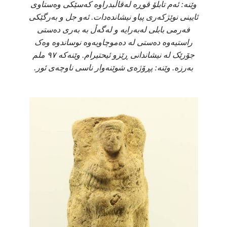
وێنە: ئەم تابلۆ قوڕە لەقاڵبدراوە کەسێکی وەستاوی
ئایینی نوێژکەری پیاو نیشاندەدات. ئەو جل و بەرگێکی
فەرمی بابلی لەبەرایە و لەگەڵ بە بەری دەستی
راستیەوە دەستی لە دەموچاویەوە نوساندوە وەک
جۆرێک لە نیشاندانی ڕێزو ئیحتیرام. وێنەکە ٩٧ ملم
بەرزە. وێنە: پڕۆژەی شوێنەوار ناسی ناوچەی ئور.