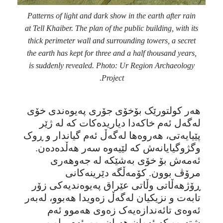
Patterns of light and dark show in the earth after rain
at Tell Khaiber. The plan of the public building, with its
thick perimeter wall and surrounding towers, a secret
the earth has kept for three and a half thousand years,
is suddenly revealed. Photo: Ur Region Archaeology
Project.
هەر کولتورێک بۆخۆی جۆری پەیوەندی خۆی
لەگەل ئەم خاکەدا دیاریدەکات کە لە ژێر
پێیایەتی، هەروەها لەگەڵ ئەم گیاندار و ڕوک
وگژوگیایانەش کە لێیەوە سەر هەڵدەدەن.
ئەمەش بۆ خۆی بەشێکە لە جەوهەری
مرۆڤ بوون. کۆمەڵگە دێرینەکانی
ڕۆژهەڵاتی وڵاتی عێراق پەیوەندیەکی زۆر
تابەت و نزیکیان لەگەڵ زەویدا هەبوو، لەبەر
ئەوەی تائەندازەیەک زەوی هەموو ئەم
شتەبوو کە ئەوان هەیان بوو. ئەم پیاو و