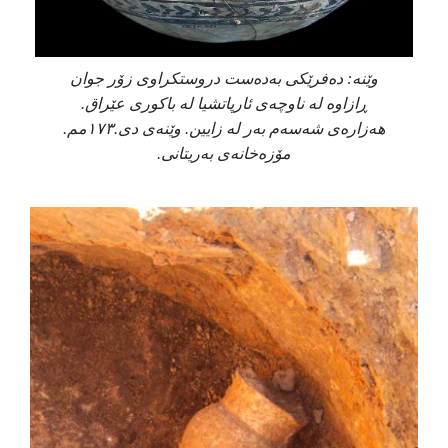
وێنە: دەفرێکی بەدەست دروستکراوی زۆر جوان
ڕازاوە لە ناوچەی ئارپاتشیا لە باکوری عێراق.
هەزارەی شەسەم بەر لە زایین. وێنەی دی.١٧٣مم.
مۆزەخانەی بەریتانی.