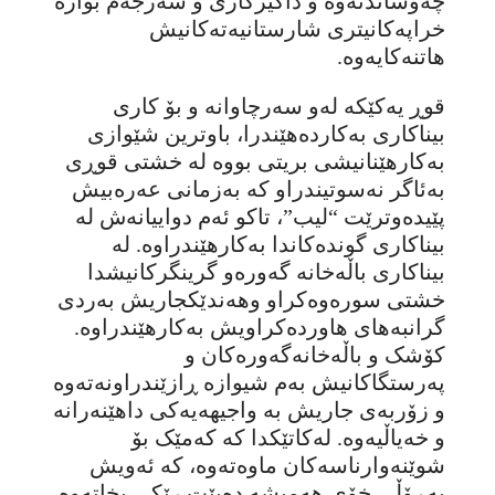
چەوساندنەوە و داگیرکاری و سەرجەم بوارە
خراپەکانیتری شارستانیەتەکانیش
هاتنەکایەوە.
قوڕ یەکێکە لەو سەرچاوانە و بۆ کاری
بیناکاری بەکاردەهێندرا، باوترین شێوازی
بەکار‌هێنانیشی بریتی بووە لە خشتی قوڕی
بەئاگر نەسوتیندراو کە بەزمانی عەرەبیش
پێیدەوترێت “لیب”، تاکو ئەم دواییانەش لە
بیناکاری گوندەکاندا بەکارهێندراوە. لە
بیناکاری باڵەخانە گەورەو گرینگرکانیشدا
خشتی سورەوەکراو وهەندێکجاریش بەردی
گرانبەهای هاوردەکراویش بەکارهێندراوە.
کۆشک و باڵەخانەگەورەکان و
پەرستگاکانیش بەم شیوازە ڕازێندراونەتەوە
و زۆربەی جاریش بە واجیهەیەکی داهێنەرانە
و خەیاڵیەوە. لەکاتێکدا کە کەمێک بۆ
شوێنەوارناسەکان ماوەتەوە، کە ئەویش
بەڕۆڵی خۆی هەمیشە دەبێت رێکی بخاتەوە