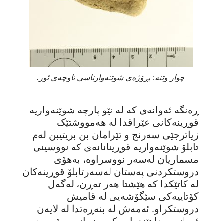
چوار وێنە: پڕۆژەی شوێنەوارناسی ناوچەی ئور.
ڕەنگە ئەوانەی کە لە نێو پارچە شوێنەواریە
قوڕینەکانی عێراقدا لە هەمووشتێک
زیاترجێی سەرنج و تێرامان بن بریتیبن لەم
تابلۆ شوێنەواریە قوڕینانانەی کە نووسینی
مسماریان لەسەر نووسراوە، بەهۆی
دروستکردنی پەستان لەسەرتابلۆ قوڕینەکان
لە کاتێکدا کە هێشتا هەر تەڕن، لەگەل
کۆتاییەکی سێگۆشەیی لە قامیش
دروستکراو. ئەمەش لە بنەڕەتدا لە لایەن
ئەوانەوە داهێندراوە کە بەزمانی سۆمەری